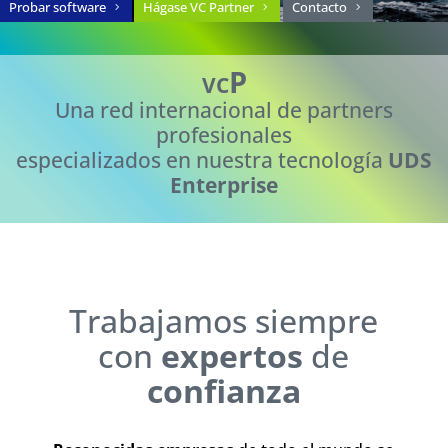
Probar software
Hágase VC Partner
Contacto
P
VC
Una red internacional de partners
profesionales
especializados en nuestra tecnología
UDS
Enterprise
Trabajamos siempre
con
expertos
de
confianza