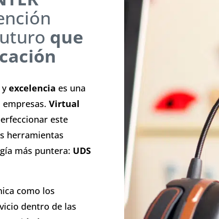
ención
futuro
que
cación
y
excelencia
es una
as empresas.
Virtual
erfeccionar este
as herramientas
ogía más puntera:
UDS
nica como los
icio dentro de las