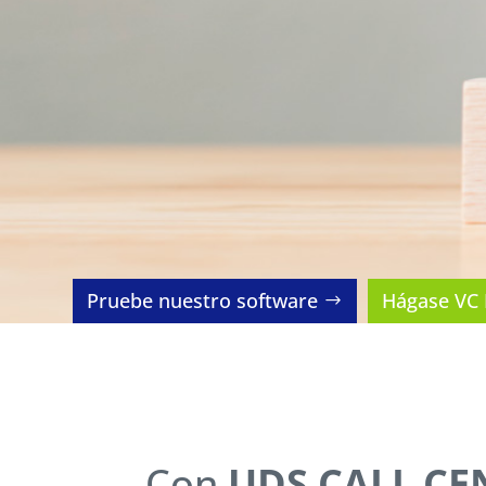
Pruebe nuestro software
Hágase VC 
Con
UDS CALL CE