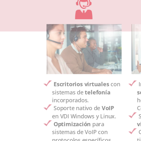
Escritorios virtuales
con
sistemas de
telefonía
s
incorporados.
h
Soporte nativo de
VoIP
C
en VDI Windows y Linux.
Optimización
para
v
sistemas de VoIP con
protocolos específicos.
t