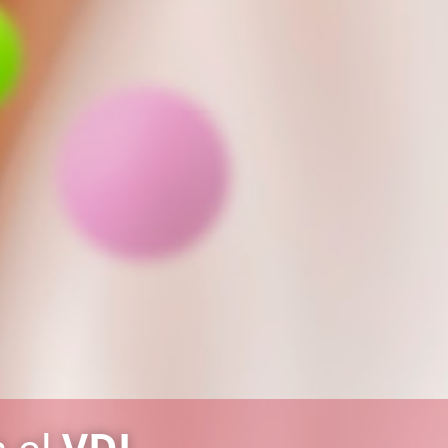
 el
VDI