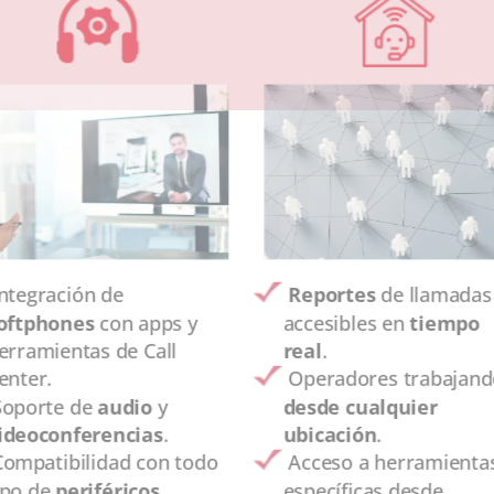
Integración de
Reportes
de llamadas
oftphones
con apps y
accesibles en
tiempo
erramientas de Call
real
.
enter.
Operadores trabajan
Soporte de
audio
y
desde cualquier
ideoconferencias
.
ubicación
.
Compatibilidad con todo
Acceso a herramienta
ipo de
periféricos
.
específicas desde