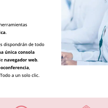
 herramientas
ica
.
es dispondrán de todo
a única consola
de
navegador web
.
deoconferencia
,
Todo a un solo clic.