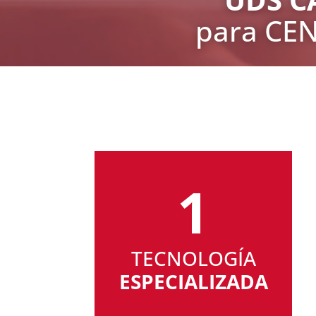
para CE
1
TECNOLOGÍA
ESPECIALIZADA