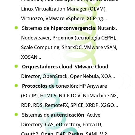
Linux Virtualization Manager (OLVM),
Virtuozzo, VMware vSphere, XCP-ng…
Sistemas de
hiperconvergencia
: Nutanix,
Nodeweaver, Proxmox (tecnología CEPH),
Scale Computing, SharxDC, VMware vSAN,
XOSAN…
Orquestadores cloud
: VMware Cloud
Director, OpenStack, OpenNebula, XOA…
Protocolos
de conexión: HP Anyware
(PCoIP), HTML5, NICE DCV, NoMachine NX,
RDP, RDS, RemoteFX, SPICE, XRDP, X2GO…
Sistemas de
autenticación
: Active
Directory, CAS, eDirectory, Entra ID,
Oauth2, OpenLDAP, Radius, SAML V.2,