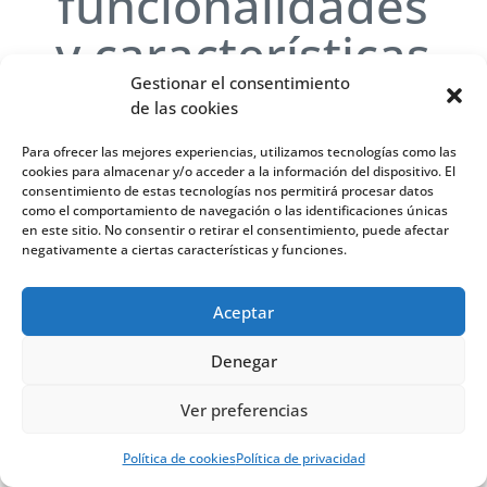
funcionalidades
y características
técnicas de
Gestionar el consentimiento
de las cookies
UDS Enterprise
Para ofrecer las mejores experiencias, utilizamos tecnologías como las
cookies para almacenar y/o acceder a la información del dispositivo. El
consentimiento de estas tecnologías nos permitirá procesar datos
como el comportamiento de navegación o las identificaciones únicas
en este sitio. No consentir o retirar el consentimiento, puede afectar
negativamente a ciertas características y funciones.
Aceptar
Descubra nuestras
soluciones personalizadas
Denegar
para cada sector
Ver preferencias
Política de cookies
Política de privacidad