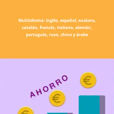
Multiidioma: inglés, español, euskera,
catalán, francés, italiano, alemán,
portugués, ruso, chino y árabe