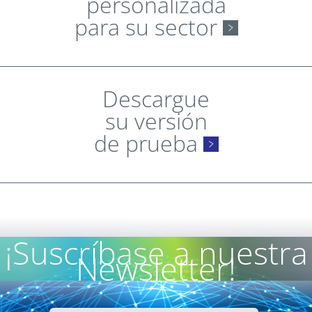
personalizada
para su sector
Descargue
su versión
de prueba
¡Suscríbase a nuestra
Newsletter!