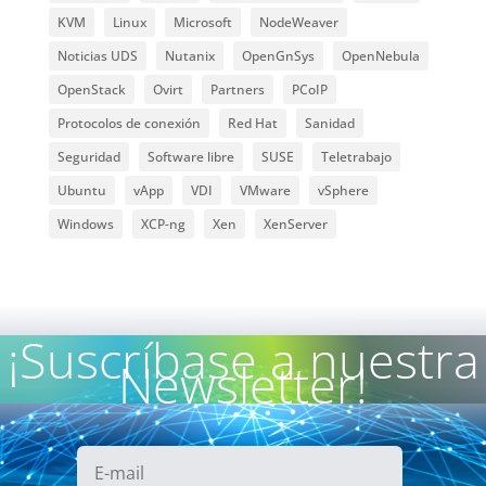
KVM
Linux
Microsoft
NodeWeaver
Noticias UDS
Nutanix
OpenGnSys
OpenNebula
OpenStack
Ovirt
Partners
PCoIP
Protocolos de conexión
Red Hat
Sanidad
Seguridad
Software libre
SUSE
Teletrabajo
Ubuntu
vApp
VDI
VMware
vSphere
Windows
XCP-ng
Xen
XenServer
¡Suscríbase a nuestra
Newsletter!