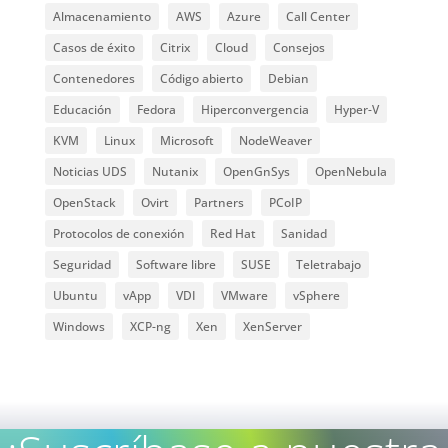
Almacenamiento
AWS
Azure
Call Center
Casos de éxito
Citrix
Cloud
Consejos
Contenedores
Código abierto
Debian
Educación
Fedora
Hiperconvergencia
Hyper-V
KVM
Linux
Microsoft
NodeWeaver
Noticias UDS
Nutanix
OpenGnSys
OpenNebula
OpenStack
Ovirt
Partners
PCoIP
Protocolos de conexión
Red Hat
Sanidad
Seguridad
Software libre
SUSE
Teletrabajo
Ubuntu
vApp
VDI
VMware
vSphere
Windows
XCP-ng
Xen
XenServer