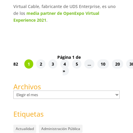
Virtual Cable, fabricante de UDS Enterprise, es uno
de los
media partner de OpenExpo Virtual
Experience 2021
.
Página 1 de
82
1
2
3
4
5
...
10
20
3
»
Archivos
Archivos
Etiquetas
Actualidad
Administración Pública