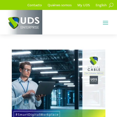
Contacto
Quiénes somos
My UDS
English