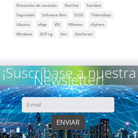
Protocolos de conexión
Red Hat
Sanidad
Seguridad
Software libre
SUSE
Teletrabajo
Ubuntu
vApp
VDI
VMware
vSphere
Windows
XCP-ng
Xen
XenServer
¡Suscríbase a nuestra
Newsletter!