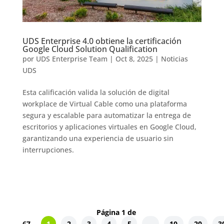
UDS Enterprise 4.0 obtiene la certificación
Google Cloud Solution Qualification
por
UDS Enterprise Team
|
Oct 8, 2025
|
Noticias
UDS
Esta calificación valida la solución de digital
workplace de Virtual Cable como una plataforma
segura y escalable para automatizar la entrega de
escritorios y aplicaciones virtuales en Google Cloud,
garantizando una experiencia de usuario sin
interrupciones.
Página 1 de
67
1
2
3
4
5
...
10
20
3