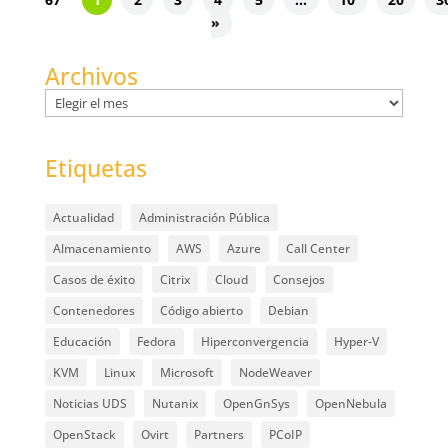
»
Archivos
Archivos
Etiquetas
Actualidad
Administración Pública
Almacenamiento
AWS
Azure
Call Center
Casos de éxito
Citrix
Cloud
Consejos
Contenedores
Código abierto
Debian
Educación
Fedora
Hiperconvergencia
Hyper-V
KVM
Linux
Microsoft
NodeWeaver
Noticias UDS
Nutanix
OpenGnSys
OpenNebula
OpenStack
Ovirt
Partners
PCoIP