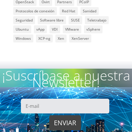
OpenStack
Ovirt
Partners
PCoIP
Protocolos de conexión
Red Hat
Sanidad
Seguridad
Software libre
SUSE
Teletrabajo
Ubuntu
vApp
VDI
VMware
vSphere
Windows
XCP-ng
Xen
XenServer
¡Suscríbase a nuestra
Newsletter!