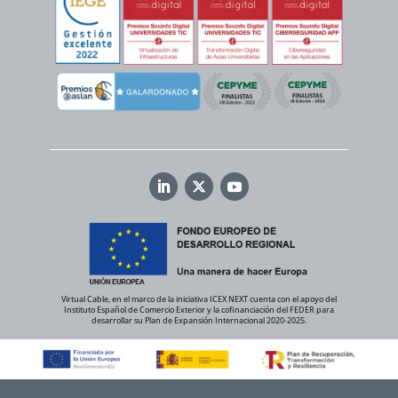
Virtual Cable, en el marco de la iniciativa ICEX NEXT cuenta con el apoyo del
Instituto Español de Comercio Exterior y la cofinanciación del FEDER para
desarrollar su Plan de Expansión Internacional 2020-2025.