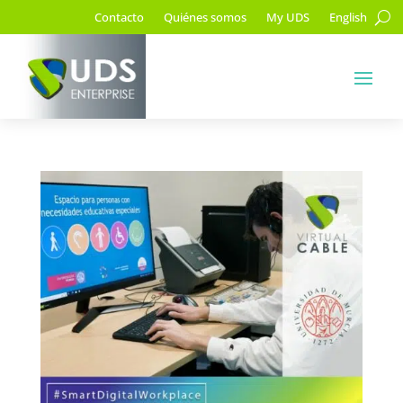
Contacto
Quiénes somos
My UDS
English