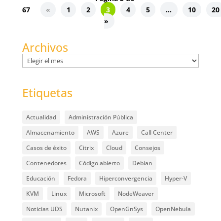
67
«
1
2
3
4
5
...
10
20
»
Archivos
Archivos
Etiquetas
Actualidad
Administración Pública
Almacenamiento
AWS
Azure
Call Center
Casos de éxito
Citrix
Cloud
Consejos
Contenedores
Código abierto
Debian
Educación
Fedora
Hiperconvergencia
Hyper-V
KVM
Linux
Microsoft
NodeWeaver
Noticias UDS
Nutanix
OpenGnSys
OpenNebula