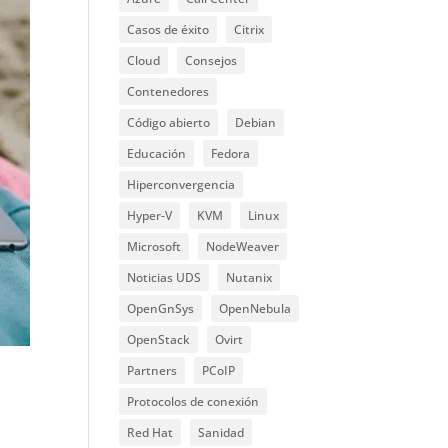
Casos de éxito
Citrix
Cloud
Consejos
Contenedores
Código abierto
Debian
Educación
Fedora
Hiperconvergencia
Hyper-V
KVM
Linux
Microsoft
NodeWeaver
Noticias UDS
Nutanix
OpenGnSys
OpenNebula
OpenStack
Ovirt
Partners
PCoIP
Protocolos de conexión
Red Hat
Sanidad