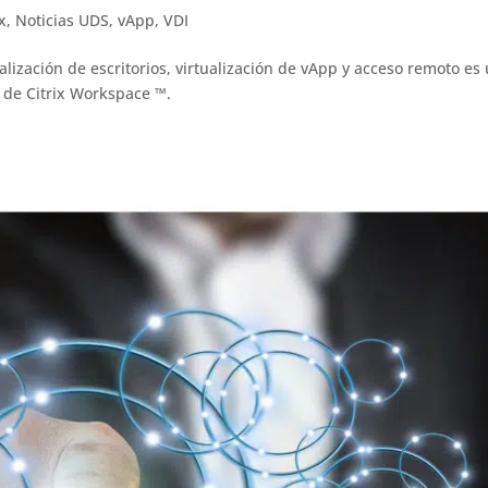
ix
,
Noticias UDS
,
vApp
,
VDI
ualización de escritorios, virtualización de vApp y acceso remoto es
a de Citrix Workspace ™.