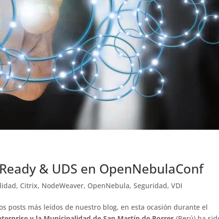
ix Ready & UDS en OpenNebulaConf
lidad
,
Citrix
,
NodeWeaver
,
OpenNebula
,
Seguridad
,
VDI
os posts más leídos de nuestro blog, en esta ocasión durante el
terprise y la Municipalidad de San Martín de Porres
(Perú) ha sid