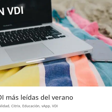
DI más leídas del verano
alidad
,
Citrix
,
Educación
,
vApp
,
VDI