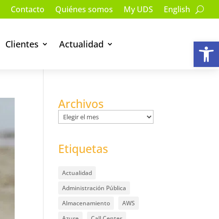
Contacto
Quiénes somos
My UDS
English
Ab
Clientes
Actualidad
Archivos
Archivos
Etiquetas
Actualidad
Administración Pública
Almacenamiento
AWS
Azure
Call Center