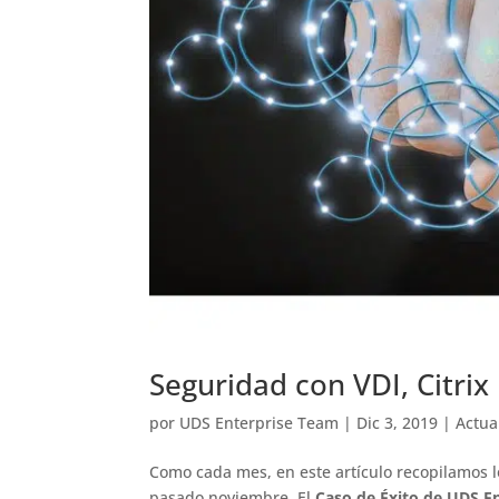
Seguridad con VDI, Citr
por
UDS Enterprise Team
|
Dic 3, 2019
|
Actua
Como cada mes, en este artículo recopilamos l
pasado noviembre. El
Caso de Éxito de UDS En