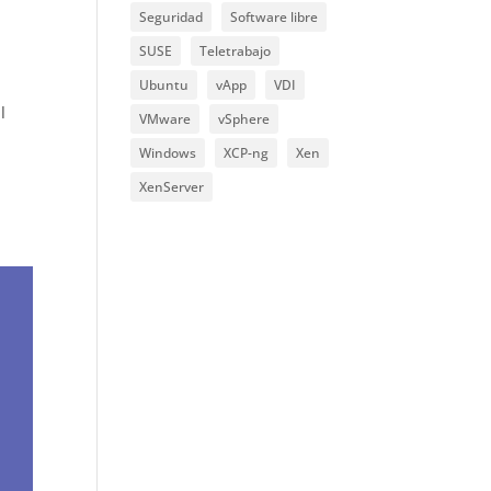
Seguridad
Software libre
SUSE
Teletrabajo
Ubuntu
vApp
VDI
l
VMware
vSphere
Windows
XCP-ng
Xen
XenServer