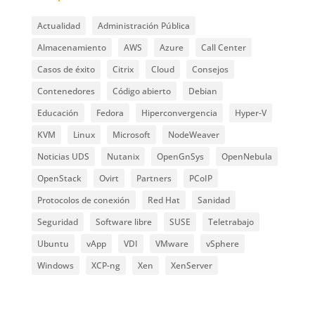
Actualidad
Administración Pública
Almacenamiento
AWS
Azure
Call Center
Casos de éxito
Citrix
Cloud
Consejos
Contenedores
Código abierto
Debian
Educación
Fedora
Hiperconvergencia
Hyper-V
KVM
Linux
Microsoft
NodeWeaver
Noticias UDS
Nutanix
OpenGnSys
OpenNebula
OpenStack
Ovirt
Partners
PCoIP
Protocolos de conexión
Red Hat
Sanidad
Seguridad
Software libre
SUSE
Teletrabajo
Ubuntu
vApp
VDI
VMware
vSphere
Windows
XCP-ng
Xen
XenServer