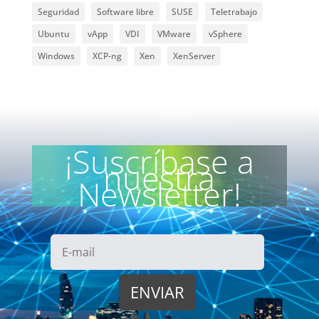
Seguridad
Software libre
SUSE
Teletrabajo
Ubuntu
vApp
VDI
VMware
vSphere
Windows
XCP-ng
Xen
XenServer
¡Suscríbase a
nuestra
Newsletter!