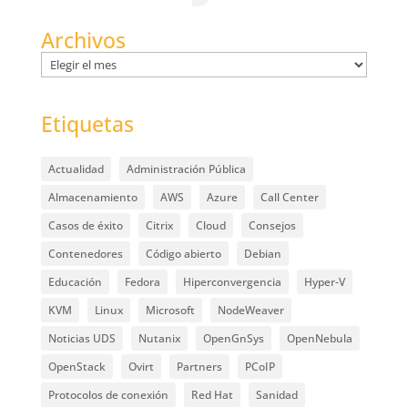
Archivos
Archivos
Etiquetas
Actualidad
Administración Pública
Almacenamiento
AWS
Azure
Call Center
Casos de éxito
Citrix
Cloud
Consejos
Contenedores
Código abierto
Debian
Educación
Fedora
Hiperconvergencia
Hyper-V
KVM
Linux
Microsoft
NodeWeaver
Noticias UDS
Nutanix
OpenGnSys
OpenNebula
OpenStack
Ovirt
Partners
PCoIP
Protocolos de conexión
Red Hat
Sanidad