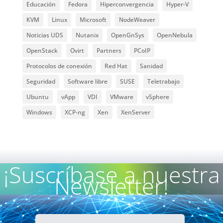
Educación
Fedora
Hiperconvergencia
Hyper-V
KVM
Linux
Microsoft
NodeWeaver
Noticias UDS
Nutanix
OpenGnSys
OpenNebula
OpenStack
Ovirt
Partners
PCoIP
Protocolos de conexión
Red Hat
Sanidad
Seguridad
Software libre
SUSE
Teletrabajo
Ubuntu
vApp
VDI
VMware
vSphere
Windows
XCP-ng
Xen
XenServer
¡Suscríbase a nuestra
Newsletter!