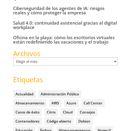
Ciberseguridad de los agentes de IA: riesgos
reales y cómo proteger la empresa
Salud 4.0: continuidad asistencial gracias al digital
workplace
Oficina en la playa: cómo los escritorios virtuales
están redefiniendo las vacaciones y el trabajo
Archivos
Archivos
Etiquetas
Actualidad
Administración Pública
Almacenamiento
AWS
Azure
Call Center
Casos de éxito
Citrix
Cloud
Consejos
Contenedores
Código abierto
Debian
Educación
Fedora
Hiperconvergencia
Hyper-V