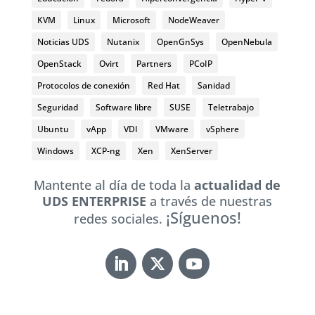
KVM
Linux
Microsoft
NodeWeaver
Noticias UDS
Nutanix
OpenGnSys
OpenNebula
OpenStack
Ovirt
Partners
PCoIP
Protocolos de conexión
Red Hat
Sanidad
Seguridad
Software libre
SUSE
Teletrabajo
Ubuntu
vApp
VDI
VMware
vSphere
Windows
XCP-ng
Xen
XenServer
Mantente al día de toda la
actualidad de
UDS ENTERPRISE
a través de nuestras
¡Síguenos!
redes sociales.