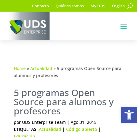
Contacto
Quiénes somos
My UDS
English
Home
»
Actualidad
»
5 programas Open Source para
alumnos y profesores
5 programas Open
Source para alumnos y
Ab
profesores
por
UDS Enterprise Team
|
Ago 31, 2015
ETIQUETAS:
Actualidad
|
Código abierto
|
Educación