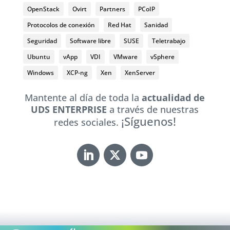
OpenStack
Ovirt
Partners
PCoIP
Protocolos de conexión
Red Hat
Sanidad
Seguridad
Software libre
SUSE
Teletrabajo
Ubuntu
vApp
VDI
VMware
vSphere
Windows
XCP-ng
Xen
XenServer
Mantente al día de toda la
actualidad de
UDS ENTERPRISE
a través de nuestras
¡Síguenos!
redes sociales.