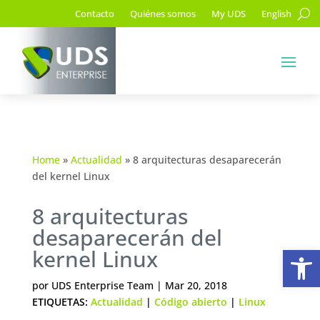
Contacto
Quiénes somos
My UDS
English
Home
»
Actualidad
»
8 arquitecturas desaparecerán
del kernel Linux
8 arquitecturas
desaparecerán del
Ab
kernel Linux
por
UDS Enterprise Team
|
Mar 20, 2018
ETIQUETAS:
Actualidad
|
Código abierto
|
Linux