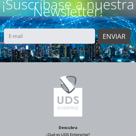
¡Suscríbase a nuestra
Newsletter!
Descubra
¿Qué es UDS Enterprise?