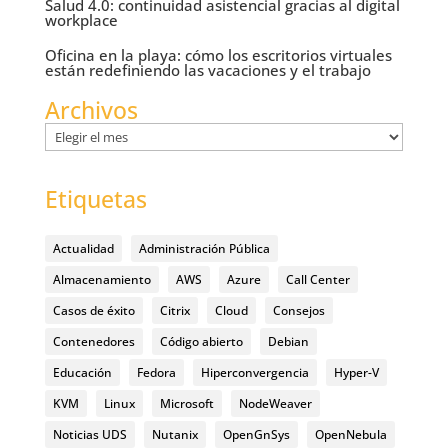
Salud 4.0: continuidad asistencial gracias al digital
workplace
Oficina en la playa: cómo los escritorios virtuales
están redefiniendo las vacaciones y el trabajo
Archivos
Archivos
Etiquetas
Actualidad
Administración Pública
Almacenamiento
AWS
Azure
Call Center
Casos de éxito
Citrix
Cloud
Consejos
Contenedores
Código abierto
Debian
Educación
Fedora
Hiperconvergencia
Hyper-V
KVM
Linux
Microsoft
NodeWeaver
Noticias UDS
Nutanix
OpenGnSys
OpenNebula