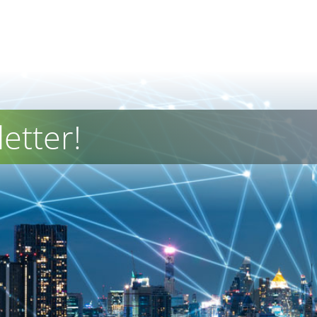
etter!