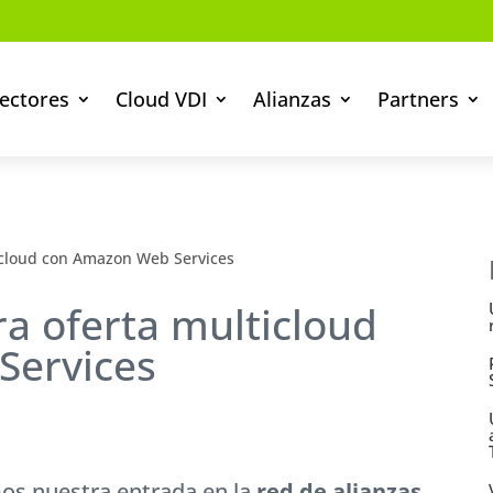
ectores
Cloud VDI
Alianzas
Partners
icloud con Amazon Web Services
a oferta multicloud
Services
os nuestra entrada en la
red de alianzas