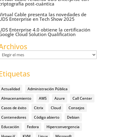
criptografía post-cuántica
Virtual Cable presenta las novedades de
UDS Enterprise en Tech Show 2025
UDS Enterprise 4.0 obtiene la certificación
Google Cloud Solution Qualification
Archivos
Archivos
Etiquetas
Actualidad
Administración Pública
Almacenamiento
AWS
Azure
Call Center
Casos de éxito
Citrix
Cloud
Consejos
Contenedores
Código abierto
Debian
Educación
Fedora
Hiperconvergencia
Hyper-V
KVM
Linux
Microsoft