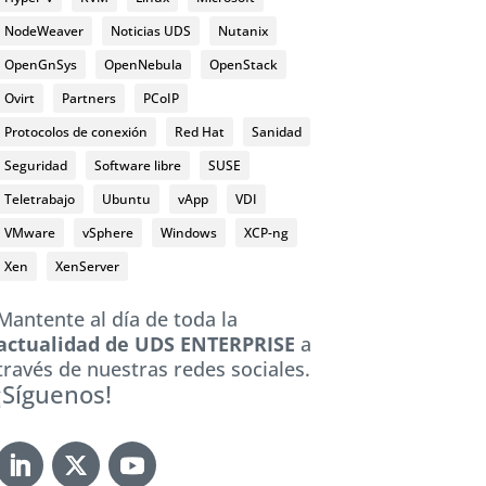
NodeWeaver
Noticias UDS
Nutanix
OpenGnSys
OpenNebula
OpenStack
Ovirt
Partners
PCoIP
Protocolos de conexión
Red Hat
Sanidad
Seguridad
Software libre
SUSE
Teletrabajo
Ubuntu
vApp
VDI
VMware
vSphere
Windows
XCP-ng
Xen
XenServer
Mantente al día de toda la
actualidad de UDS ENTERPRISE
a
través de nuestras redes sociales.
¡Síguenos!