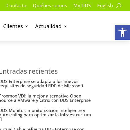
Contacto
Quiénes somos
My UDS
English
Ab
Clientes
Actualidad
Entradas recientes
UDS Enterprise se adapta a los nuevos
requisitos de seguridad RDP de Microsoft
Proxmox VDI: la mejor alternativa Open
Source a VMware y Citrix con UDS Enterprise
UDS Monitor: monitorización inteligente y
autoscaling para optimizar la infraestructura
TI
Virtual Cable refuerza UDS Enterprise con