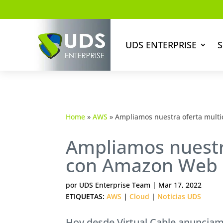
UDS ENTERPRISE
S
Home
»
AWS
»
Ampliamos nuestra oferta mult
Ampliamos nuestr
con Amazon Web 
por
UDS Enterprise Team
|
Mar 17, 2022
ETIQUETAS:
AWS
|
Cloud
|
Noticias UDS
Hoy desde Virtual Cable anunciam