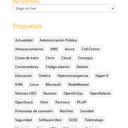
Archivos
Archivos
Etiquetas
Actualidad
Administración Pública
Almacenamiento
AWS
Azure
Call Center
Casos de éxito
Citrix
Cloud
Consejos
Contenedores
Código abierto
Debian
Educación
Fedora
Hiperconvergencia
Hyper-V
KVM
Linux
Microsoft
NodeWeaver
Noticias UDS
Nutanix
OpenGnSys
OpenNebula
OpenStack
Ovirt
Partners
PCoIP
Protocolos de conexión
Red Hat
Sanidad
Seguridad
Software libre
SUSE
Teletrabajo