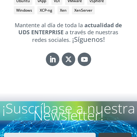
Ubuntu
vApp
VDI
VMware
vSphere
Windows
XCP-ng
Xen
XenServer
Mantente al día de toda la
actualidad de
UDS ENTERPRISE
a través de nuestras
¡Síguenos!
redes sociales.
¡Suscríbase a nuestra
Newsletter!