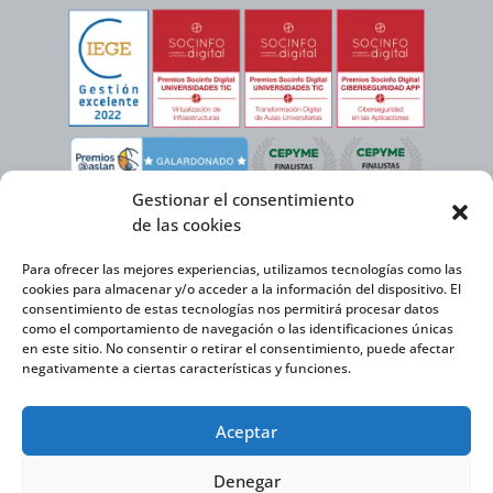
Gestionar el consentimiento
de las cookies
Para ofrecer las mejores experiencias, utilizamos tecnologías como las
cookies para almacenar y/o acceder a la información del dispositivo. El
consentimiento de estas tecnologías nos permitirá procesar datos
como el comportamiento de navegación o las identificaciones únicas
en este sitio. No consentir o retirar el consentimiento, puede afectar
negativamente a ciertas características y funciones.
Virtual Cable, en el marco de la iniciativa ICEX NEXT cuenta con el apoyo del
Aceptar
Instituto Español de Comercio Exterior y la cofinanciación del FEDER para
desarrollar su Plan de Expansión Internacional 2020-2025.
Denegar