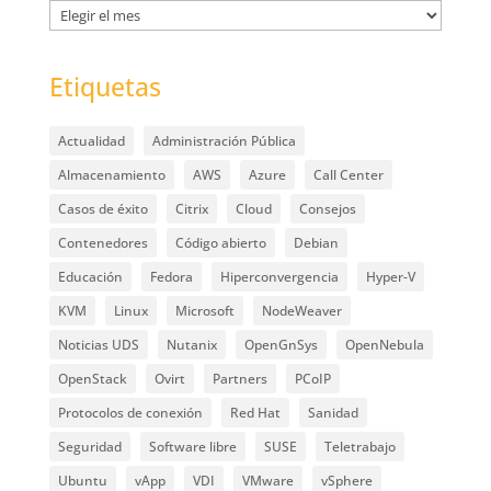
Archivos
Etiquetas
Actualidad
Administración Pública
Almacenamiento
AWS
Azure
Call Center
Casos de éxito
Citrix
Cloud
Consejos
Contenedores
Código abierto
Debian
Educación
Fedora
Hiperconvergencia
Hyper-V
KVM
Linux
Microsoft
NodeWeaver
Noticias UDS
Nutanix
OpenGnSys
OpenNebula
OpenStack
Ovirt
Partners
PCoIP
Protocolos de conexión
Red Hat
Sanidad
Seguridad
Software libre
SUSE
Teletrabajo
Ubuntu
vApp
VDI
VMware
vSphere