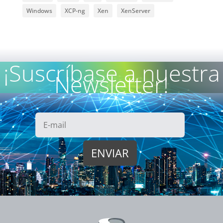
Windows
XCP-ng
Xen
XenServer
¡Suscríbase a nuestra
Newsletter!