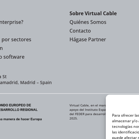
Sobre Virtual Cable
nterprise?
Quiénes Somos
Contacto
 por sectores
Hágase Partner
n
o software
 St
iamadrid, Madrid – Spain
Virtual Cable, en el marco de la iniciativa IC
apoyo del Instituto Español de Comercio Exteri
del FEDER para desarrollar su Plan de Expansi
Para ofrecer la
2025.
almacenar y/o a
tecnologías no
las identificac
puede afectar n