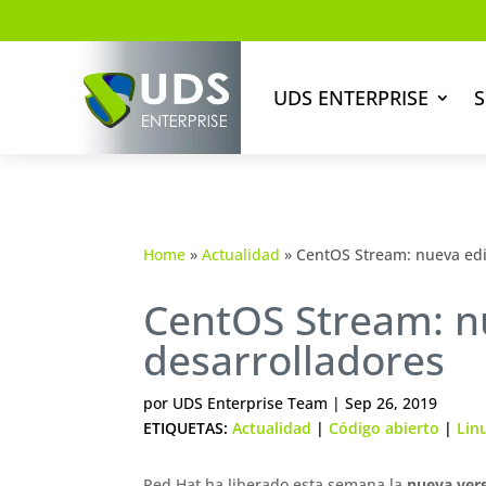
UDS ENTERPRISE
S
Home
»
Actualidad
»
CentOS Stream: nueva edi
CentOS Stream: n
desarrolladores
por
UDS Enterprise Team
|
Sep 26, 2019
ETIQUETAS:
Actualidad
|
Código abierto
|
Lin
Red Hat ha liberado esta semana la
nueva ver