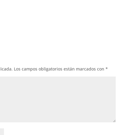
ok
l
licada.
Los campos obligatorios están marcados con
*