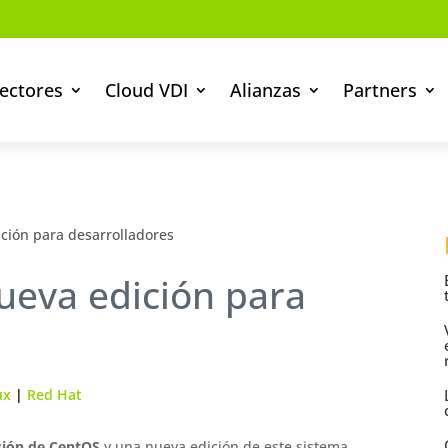
ectores
Cloud VDI
Alianzas
Partners
ción para desarrolladores
ueva edición para
ux
|
Red Hat
sión de CentOS
y una nueva edición de este sistema