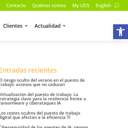
Contacto
Quiénes somos
My UDS
English
Ab
Clientes
Actualidad
Entradas recientes
El riesgo oculto del verano en el puesto de
trabajo: accesos que no caducan
Virtualización del puesto de trabajo: La
estrategia clave para la resiliencia frente a
ransomware y ciberataques IA
Los costes ocultos del puesto de trabajo
digital que afectan a la eficiencia TI
Ciberseguridad de los agentes de IA: riesgos