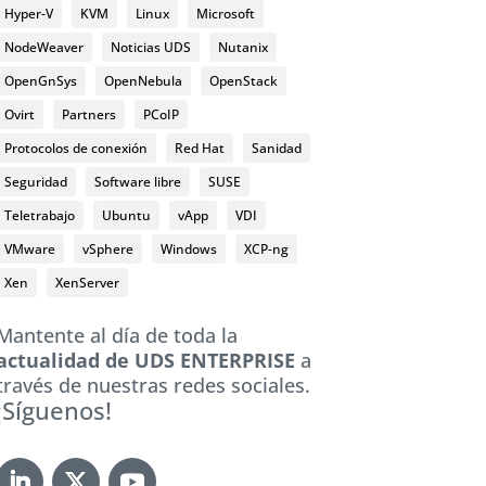
Hyper-V
KVM
Linux
Microsoft
NodeWeaver
Noticias UDS
Nutanix
OpenGnSys
OpenNebula
OpenStack
Ovirt
Partners
PCoIP
Protocolos de conexión
Red Hat
Sanidad
Seguridad
Software libre
SUSE
Teletrabajo
Ubuntu
vApp
VDI
VMware
vSphere
Windows
XCP-ng
Xen
XenServer
Mantente al día de toda la
actualidad de UDS ENTERPRISE
a
través de nuestras redes sociales.
¡Síguenos!