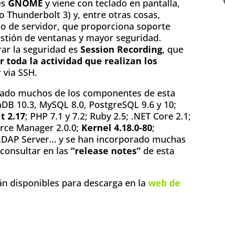
es
GNOME
y viene con teclado en pantalla,
 Thunderbolt 3) y, entre otras cosas,
 de servidor, que proporciona soporte
stión de ventanas y mayor seguridad.
rar la seguridad es
Session Recording
, que
r toda la actividad que realizan los
 via SSH.
zado muchos de los componentes de esta
aDB 10.3, MySQL 8.0, PostgreSQL 9.6 y 10;
t 2.17
; PHP 7.1 y 7.2; Ruby 2.5; .NET Core 2.1;
urce Manager 2.0.0;
Kernel 4.18.0-80
;
LDAP Server… y se han incorporado muchas
 consultar en las
“release notes”
de esta
n disponibles para descarga en la
web de