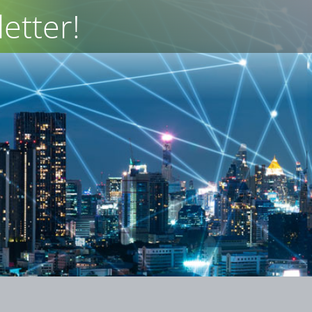
etter!