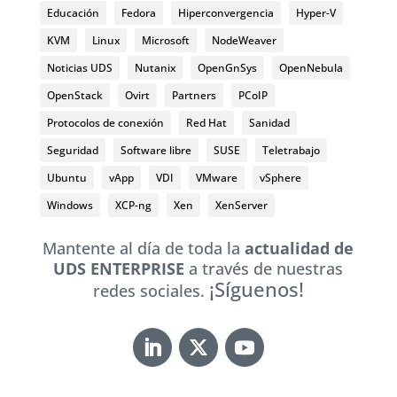
Educación
Fedora
Hiperconvergencia
Hyper-V
KVM
Linux
Microsoft
NodeWeaver
Noticias UDS
Nutanix
OpenGnSys
OpenNebula
OpenStack
Ovirt
Partners
PCoIP
Protocolos de conexión
Red Hat
Sanidad
Seguridad
Software libre
SUSE
Teletrabajo
Ubuntu
vApp
VDI
VMware
vSphere
Windows
XCP-ng
Xen
XenServer
Mantente al día de toda la
actualidad de
UDS ENTERPRISE
a través de nuestras
¡Síguenos!
redes sociales.