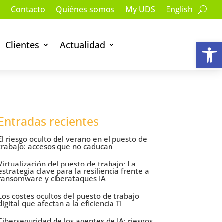
Contacto
Quiénes somos
My UDS
English
Ab
Clientes
Actualidad
Entradas recientes
El riesgo oculto del verano en el puesto de
trabajo: accesos que no caducan
Virtualización del puesto de trabajo: La
estrategia clave para la resiliencia frente a
ransomware y ciberataques IA
Los costes ocultos del puesto de trabajo
digital que afectan a la eficiencia TI
Ciberseguridad de los agentes de IA: riesgos