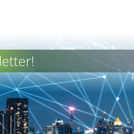
etter!