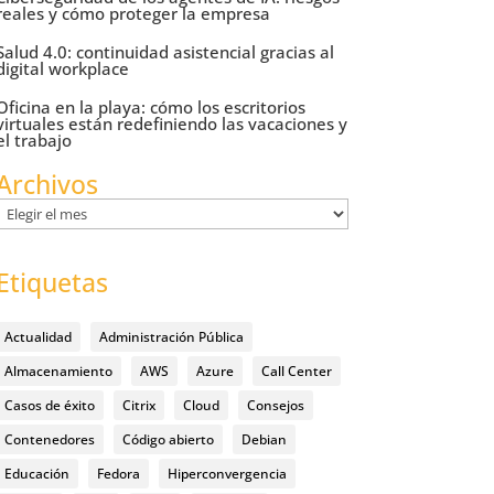
reales y cómo proteger la empresa
Salud 4.0: continuidad asistencial gracias al
digital workplace
Oficina en la playa: cómo los escritorios
virtuales están redefiniendo las vacaciones y
el trabajo
Archivos
Archivos
Etiquetas
Actualidad
Administración Pública
Almacenamiento
AWS
Azure
Call Center
Casos de éxito
Citrix
Cloud
Consejos
Contenedores
Código abierto
Debian
Educación
Fedora
Hiperconvergencia