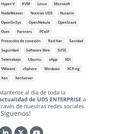
Hyper-V
KVM
Linux
Microsoft
NodeWeaver
Noticias UDS
Nutanix
OpenGnSys
OpenNebula
OpenStack
Ovirt
Partners
PCoIP
Protocolos de conexión
Red Hat
Sanidad
Seguridad
Software libre
SUSE
Teletrabajo
Ubuntu
vApp
VDI
VMware
vSphere
Windows
XCP-ng
Xen
XenServer
Mantente al día de toda la
actualidad de UDS ENTERPRISE
a
través de nuestras redes sociales.
¡Síguenos!