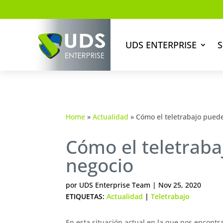
UDS ENTERPRISE
S
Home
»
Actualidad
»
Cómo el teletrabajo pued
Cómo el teletraba
negocio
por
UDS Enterprise Team
|
Nov 25, 2020
ETIQUETAS:
Actualidad
|
Teletrabajo
En esta situación actual en la que nos encon