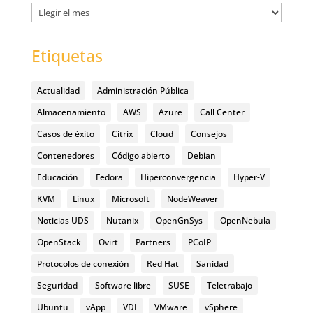
Archivos
Etiquetas
Actualidad
Administración Pública
Almacenamiento
AWS
Azure
Call Center
Casos de éxito
Citrix
Cloud
Consejos
Contenedores
Código abierto
Debian
Educación
Fedora
Hiperconvergencia
Hyper-V
KVM
Linux
Microsoft
NodeWeaver
Noticias UDS
Nutanix
OpenGnSys
OpenNebula
OpenStack
Ovirt
Partners
PCoIP
Protocolos de conexión
Red Hat
Sanidad
Seguridad
Software libre
SUSE
Teletrabajo
Ubuntu
vApp
VDI
VMware
vSphere