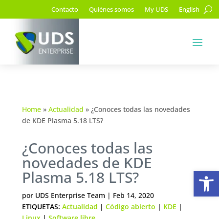
Contacto
Quiénes somos
My UDS
English
Home
»
Actualidad
»
¿Conoces todas las novedades
de KDE Plasma 5.18 LTS?
¿Conoces todas las
novedades de KDE
Ab
Plasma 5.18 LTS?
por
UDS Enterprise Team
|
Feb 14, 2020
ETIQUETAS:
Actualidad
|
Código abierto
|
KDE
|
Linux
|
Software libre