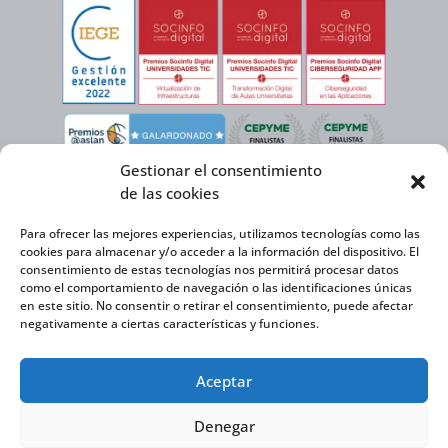
Gestionar el consentimiento
de las cookies
Para ofrecer las mejores experiencias, utilizamos tecnologías como las
cookies para almacenar y/o acceder a la información del dispositivo. El
consentimiento de estas tecnologías nos permitirá procesar datos
como el comportamiento de navegación o las identificaciones únicas
en este sitio. No consentir o retirar el consentimiento, puede afectar
negativamente a ciertas características y funciones.
Virtual Cable, en el marco de la iniciativa ICEX NEXT cuenta con el apoyo del
Aceptar
Instituto Español de Comercio Exterior y la cofinanciación del FEDER para
desarrollar su Plan de Expansión Internacional 2020-2025.
Denegar