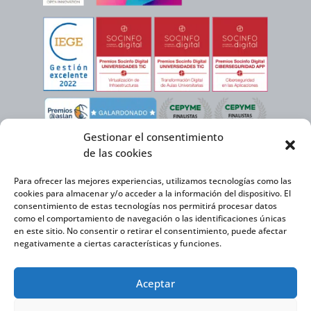
Gestionar el consentimiento
de las cookies
Para ofrecer las mejores experiencias, utilizamos tecnologías como las
cookies para almacenar y/o acceder a la información del dispositivo. El
consentimiento de estas tecnologías nos permitirá procesar datos
como el comportamiento de navegación o las identificaciones únicas
en este sitio. No consentir o retirar el consentimiento, puede afectar
negativamente a ciertas características y funciones.
Virtual Cable, en el marco de la iniciativa ICEX NEXT cuenta con el apoyo del
Aceptar
Instituto Español de Comercio Exterior y la cofinanciación del FEDER para
desarrollar su Plan de Expansión Internacional 2020-2025.