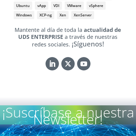
Ubuntu
vApp
VDI
VMware
vSphere
Windows
XCP-ng
Xen
XenServer
Mantente al día de toda la
actualidad de
UDS ENTERPRISE
a través de nuestras
¡Síguenos!
redes sociales.
¡Suscríbase a nuestra
Newsletter!