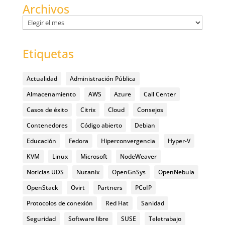
Archivos
Archivos
Etiquetas
Actualidad
Administración Pública
Almacenamiento
AWS
Azure
Call Center
Casos de éxito
Citrix
Cloud
Consejos
Contenedores
Código abierto
Debian
Educación
Fedora
Hiperconvergencia
Hyper-V
KVM
Linux
Microsoft
NodeWeaver
Noticias UDS
Nutanix
OpenGnSys
OpenNebula
OpenStack
Ovirt
Partners
PCoIP
Protocolos de conexión
Red Hat
Sanidad
Seguridad
Software libre
SUSE
Teletrabajo