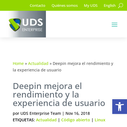
Contacto
Quiénes somos
My UDS
English
Home
»
Actualidad
»
Deepin mejora el rendimiento y
la experiencia de usuario
Deepin mejora el
rendimiento y la
Ab
experiencia de usuario
por
UDS Enterprise Team
|
Nov 16, 2018
ETIQUETAS:
Actualidad
|
Código abierto
|
Linux