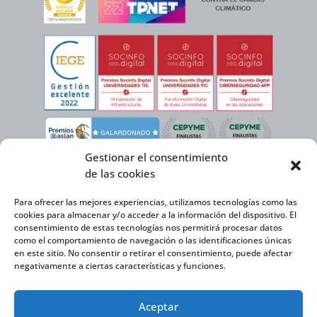
Gestionar el consentimiento
de las cookies
Para ofrecer las mejores experiencias, utilizamos tecnologías como las
cookies para almacenar y/o acceder a la información del dispositivo. El
consentimiento de estas tecnologías nos permitirá procesar datos
como el comportamiento de navegación o las identificaciones únicas
en este sitio. No consentir o retirar el consentimiento, puede afectar
negativamente a ciertas características y funciones.
Virtual Cable, en el marco de la iniciativa ICEX NEXT cuenta con el apoyo del
Aceptar
Instituto Español de Comercio Exterior y la cofinanciación del FEDER para
desarrollar su Plan de Expansión Internacional 2020-2025.