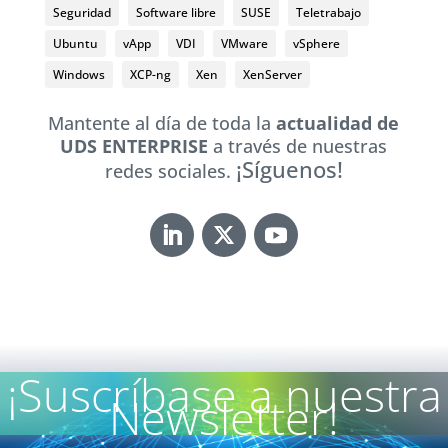
Seguridad
Software libre
SUSE
Teletrabajo
Ubuntu
vApp
VDI
VMware
vSphere
Windows
XCP-ng
Xen
XenServer
Mantente al día de toda la
actualidad de
UDS ENTERPRISE
a través de nuestras
¡Síguenos!
redes sociales.
¡Suscríbase a nuestra
Newsletter!