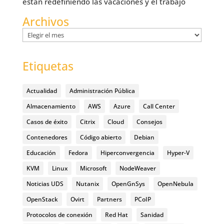
están redefiniendo las vacaciones y el trabajo
Archivos
Archivos
Etiquetas
Actualidad
Administración Pública
Almacenamiento
AWS
Azure
Call Center
Casos de éxito
Citrix
Cloud
Consejos
Contenedores
Código abierto
Debian
Educación
Fedora
Hiperconvergencia
Hyper-V
KVM
Linux
Microsoft
NodeWeaver
Noticias UDS
Nutanix
OpenGnSys
OpenNebula
OpenStack
Ovirt
Partners
PCoIP
Protocolos de conexión
Red Hat
Sanidad