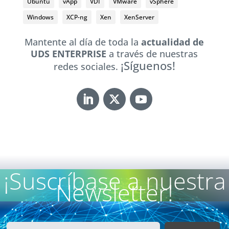
Ubuntu
vApp
VDI
VMware
vSphere
Windows
XCP-ng
Xen
XenServer
Mantente al día de toda la
actualidad de
UDS ENTERPRISE
a través de nuestras
¡Síguenos!
redes sociales.
¡Suscríbase a nuestra
Newsletter!