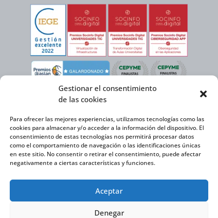
Gestionar el consentimiento
de las cookies
Para ofrecer las mejores experiencias, utilizamos tecnologías como las
cookies para almacenar y/o acceder a la información del dispositivo. El
consentimiento de estas tecnologías nos permitirá procesar datos
como el comportamiento de navegación o las identificaciones únicas
en este sitio. No consentir o retirar el consentimiento, puede afectar
negativamente a ciertas características y funciones.
Virtual Cable, en el marco de la iniciativa ICEX NEXT cuenta con el apoyo del
Aceptar
Instituto Español de Comercio Exterior y la cofinanciación del FEDER para
desarrollar su Plan de Expansión Internacional 2020-2025.
Denegar