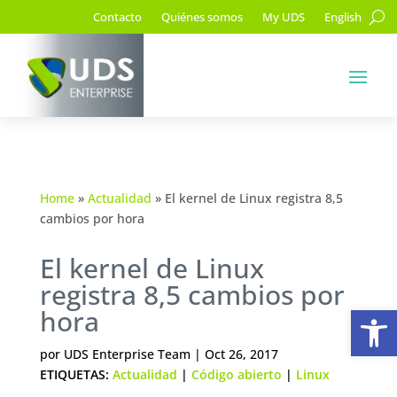
Contacto
Quiénes somos
My UDS
English
Home
»
Actualidad
»
El kernel de Linux registra 8,5
cambios por hora
El kernel de Linux
registra 8,5 cambios por
Ab
hora
por
UDS Enterprise Team
|
Oct 26, 2017
ETIQUETAS:
Actualidad
|
Código abierto
|
Linux