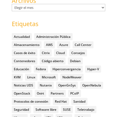
Archivos
Archivos
Etiquetas
Actualidad
Administración Pública
Almacenamiento
AWS
Azure
Call Center
Casos de éxito
Citrix
Cloud
Consejos
Contenedores
Código abierto
Debian
Educación
Fedora
Hiperconvergencia
Hyper-V
KVM
Linux
Microsoft
NodeWeaver
Noticias UDS
Nutanix
OpenGnSys
OpenNebula
OpenStack
Ovirt
Partners
PCoIP
Protocolos de conexión
Red Hat
Sanidad
Seguridad
Software libre
SUSE
Teletrabajo