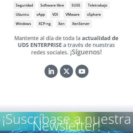
Seguridad
Software libre
SUSE
Teletrabajo
Ubuntu
vApp
VDI
VMware
vSphere
Windows
XCP-ng
Xen
XenServer
Mantente al día de toda la
actualidad de
UDS ENTERPRISE
a través de nuestras
¡Síguenos!
redes sociales.
¡Suscríbase a nuestra
Newsletter!