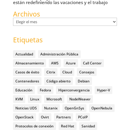
están redefiniendo las vacaciones y el trabajo
Archivos
Archivos
Etiquetas
Actualidad
Administración Pública
Almacenamiento
AWS
Azure
Call Center
Casos de éxito
Citrix
Cloud
Consejos
Contenedores
Código abierto
Debian
Educación
Fedora
Hiperconvergencia
Hyper-V
KVM
Linux
Microsoft
NodeWeaver
Noticias UDS
Nutanix
OpenGnSys
OpenNebula
OpenStack
Ovirt
Partners
PCoIP
Protocolos de conexión
Red Hat
Sanidad