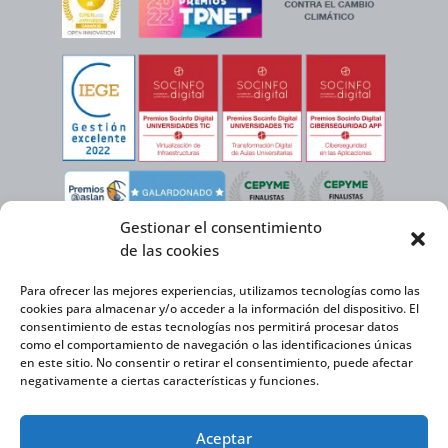
Gestionar el consentimiento
de las cookies
Para ofrecer las mejores experiencias, utilizamos tecnologías como las
cookies para almacenar y/o acceder a la información del dispositivo. El
consentimiento de estas tecnologías nos permitirá procesar datos
como el comportamiento de navegación o las identificaciones únicas
en este sitio. No consentir o retirar el consentimiento, puede afectar
negativamente a ciertas características y funciones.
Virtual Cable, en el marco de la iniciativa ICEX NEXT cuenta con el apoyo del
Aceptar
Instituto Español de Comercio Exterior y la cofinanciación del FEDER para