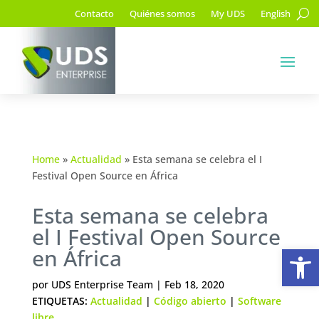
Contacto
Quiénes somos
My UDS
English
Home
»
Actualidad
»
Esta semana se celebra el I
Festival Open Source en África
Esta semana se celebra
el I Festival Open Source
Ab
en África
por
UDS Enterprise Team
|
Feb 18, 2020
ETIQUETAS:
Actualidad
|
Código abierto
|
Software
libre