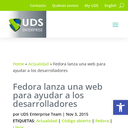
Contacto
Quiénes somos
My UDS
English
Home
»
Actualidad
»
Fedora lanza una web para
ayudar a los desarrolladores
Fedora lanza una web
para ayudar a los
Ab
desarrolladores
por
UDS Enterprise Team
|
Nov 3, 2015
ETIQUETAS:
Actualidad
|
Código abierto
|
Fedora
|
Linux