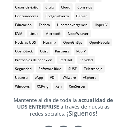
Casos de éxito
Citrix
Cloud
Consejos
Contenedores
Código abierto
Debian
Educación
Fedora
Hiperconvergencia
Hyper-V
KVM
Linux
Microsoft
NodeWeaver
Noticias UDS
Nutanix
OpenGnSys
OpenNebula
OpenStack
Ovirt
Partners
PCoIP
Protocolos de conexión
Red Hat
Sanidad
Seguridad
Software libre
SUSE
Teletrabajo
Ubuntu
vApp
VDI
VMware
vSphere
Windows
XCP-ng
Xen
XenServer
Mantente al día de toda la
actualidad de
UDS ENTERPRISE
a través de nuestras
¡Síguenos!
redes sociales.