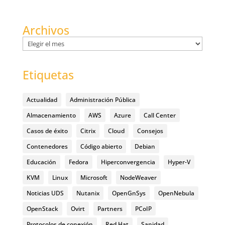
Archivos
Archivos
Etiquetas
Actualidad
Administración Pública
Almacenamiento
AWS
Azure
Call Center
Casos de éxito
Citrix
Cloud
Consejos
Contenedores
Código abierto
Debian
Educación
Fedora
Hiperconvergencia
Hyper-V
KVM
Linux
Microsoft
NodeWeaver
Noticias UDS
Nutanix
OpenGnSys
OpenNebula
OpenStack
Ovirt
Partners
PCoIP
Protocolos de conexión
Red Hat
Sanidad