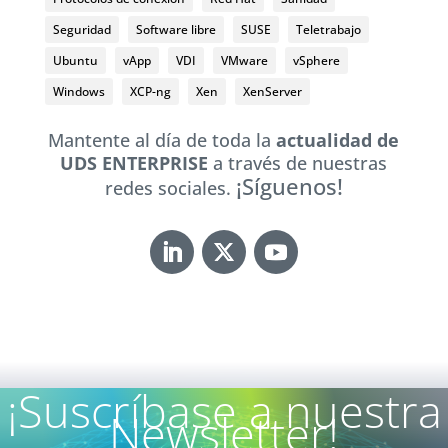
Seguridad
Software libre
SUSE
Teletrabajo
Ubuntu
vApp
VDI
VMware
vSphere
Windows
XCP-ng
Xen
XenServer
Mantente al día de toda la
actualidad de
UDS ENTERPRISE
a través de nuestras
¡Síguenos!
redes sociales.
¡Suscríbase a nuestra
Newsletter!