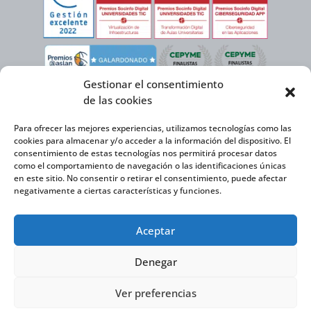
Gestionar el consentimiento
de las cookies
Para ofrecer las mejores experiencias, utilizamos tecnologías como las
cookies para almacenar y/o acceder a la información del dispositivo. El
consentimiento de estas tecnologías nos permitirá procesar datos
como el comportamiento de navegación o las identificaciones únicas
en este sitio. No consentir o retirar el consentimiento, puede afectar
negativamente a ciertas características y funciones.
Virtual Cable, en el marco de la iniciativa ICEX NEXT cuenta con el apoyo del
Aceptar
Instituto Español de Comercio Exterior y la cofinanciación del FEDER para
desarrollar su Plan de Expansión Internacional 2020-2025.
Denegar
Ver preferencias
Virtual Cable S.L. © 2026 |
Política de privacidad
|
Política de Cookies
|