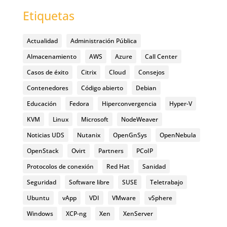
Etiquetas
Actualidad
Administración Pública
Almacenamiento
AWS
Azure
Call Center
Casos de éxito
Citrix
Cloud
Consejos
Contenedores
Código abierto
Debian
Educación
Fedora
Hiperconvergencia
Hyper-V
KVM
Linux
Microsoft
NodeWeaver
Noticias UDS
Nutanix
OpenGnSys
OpenNebula
OpenStack
Ovirt
Partners
PCoIP
Protocolos de conexión
Red Hat
Sanidad
Seguridad
Software libre
SUSE
Teletrabajo
Ubuntu
vApp
VDI
VMware
vSphere
Windows
XCP-ng
Xen
XenServer