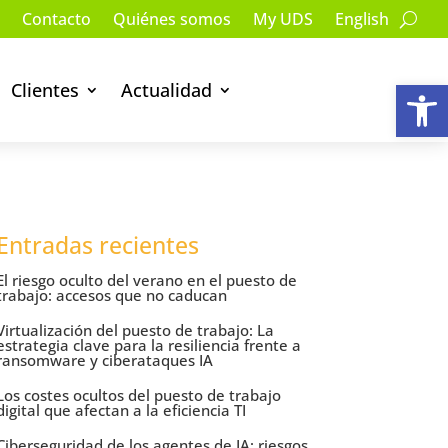
Contacto
Quiénes somos
My UDS
English
Ab
Clientes
Actualidad
Entradas recientes
El riesgo oculto del verano en el puesto de
trabajo: accesos que no caducan
Virtualización del puesto de trabajo: La
estrategia clave para la resiliencia frente a
ransomware y ciberataques IA
Los costes ocultos del puesto de trabajo
digital que afectan a la eficiencia TI
Ciberseguridad de los agentes de IA: riesgos