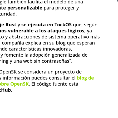
le también facilita el modelo de una
te personalizable
para proteger y
guridad.
je Rust
y
se ejecuta en TockOS
que, según
os vulnerable a los ataques lógicos
, ya
o y abstracciones de sistema operativo más
La compañía explica en su blog que esperan
nde características innovadoras,
y fomente la adopción generalizada de
shing y una web sin contraseñas”.
 OpenSK se considera un proyecto de
s información puedes consultar el
blog de
sobre OpenSK
. El código fuente está
itHub
.