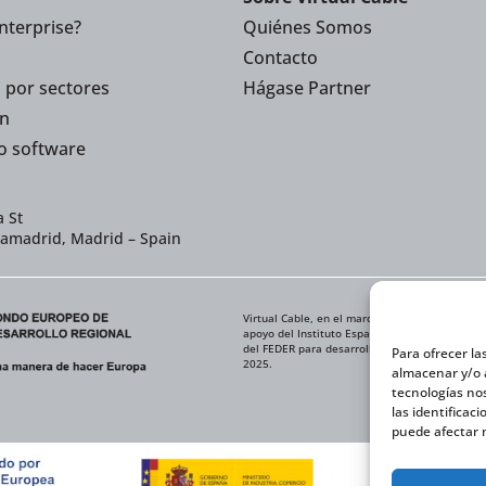
nterprise?
Quiénes Somos
Contacto
 por sectores
Hágase Partner
n
o software
 St
iamadrid, Madrid – Spain
Virtual Cable, en el marco de la iniciativa IC
apoyo del Instituto Español de Comercio Exteri
del FEDER para desarrollar su Plan de Expansi
Para ofrecer la
2025.
almacenar y/o a
tecnologías no
las identificac
puede afectar n