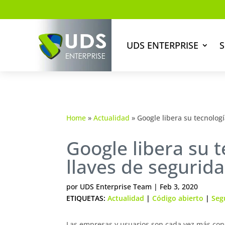
UDS ENTERPRISE
S
Home
»
Actualidad
»
Google libera su tecnolog
Google libera su 
llaves de segurid
por
UDS Enterprise Team
|
Feb 3, 2020
ETIQUETAS:
Actualidad
|
Código abierto
|
Seg
Las empresas y usuarios son cada vez más con