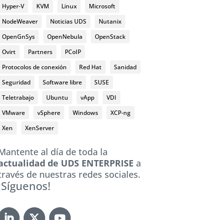
Hyper-V
KVM
Linux
Microsoft
NodeWeaver
Noticias UDS
Nutanix
OpenGnSys
OpenNebula
OpenStack
Ovirt
Partners
PCoIP
Protocolos de conexión
Red Hat
Sanidad
Seguridad
Software libre
SUSE
Teletrabajo
Ubuntu
vApp
VDI
VMware
vSphere
Windows
XCP-ng
Xen
XenServer
Mantente al día de toda la
actualidad de UDS ENTERPRISE
a
través de nuestras redes sociales.
¡Síguenos!