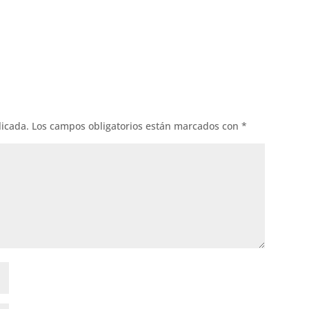
ok
l
licada.
Los campos obligatorios están marcados con
*