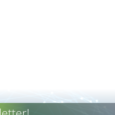
etter!