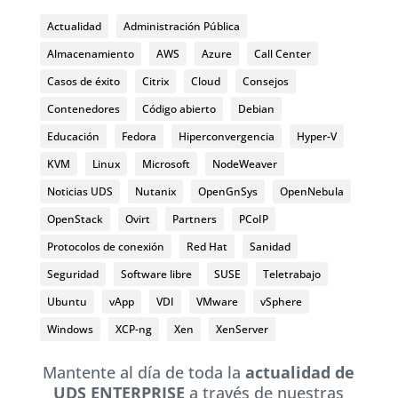
Actualidad
Administración Pública
Almacenamiento
AWS
Azure
Call Center
Casos de éxito
Citrix
Cloud
Consejos
Contenedores
Código abierto
Debian
Educación
Fedora
Hiperconvergencia
Hyper-V
KVM
Linux
Microsoft
NodeWeaver
Noticias UDS
Nutanix
OpenGnSys
OpenNebula
OpenStack
Ovirt
Partners
PCoIP
Protocolos de conexión
Red Hat
Sanidad
Seguridad
Software libre
SUSE
Teletrabajo
Ubuntu
vApp
VDI
VMware
vSphere
Windows
XCP-ng
Xen
XenServer
Mantente al día de toda la
actualidad de
UDS ENTERPRISE
a través de nuestras