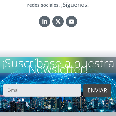
¡Síguenos!
redes sociales.
¡Suscríbase a nuestra
Newsletter!