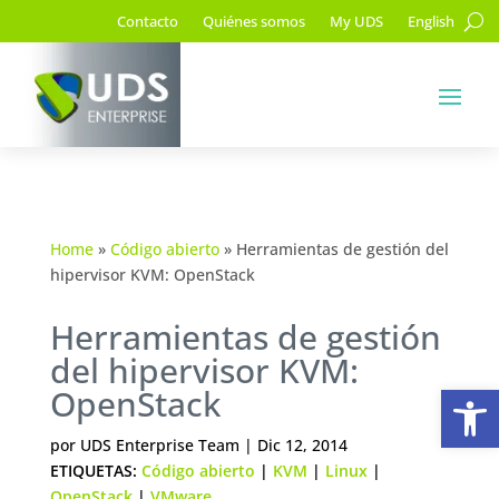
Contacto
Quiénes somos
My UDS
English
Home
»
Código abierto
»
Herramientas de gestión del
hipervisor KVM: OpenStack
Herramientas de gestión
del hipervisor KVM:
Ab
OpenStack
por
UDS Enterprise Team
|
Dic 12, 2014
ETIQUETAS:
Código abierto
|
KVM
|
Linux
|
OpenStack
|
VMware