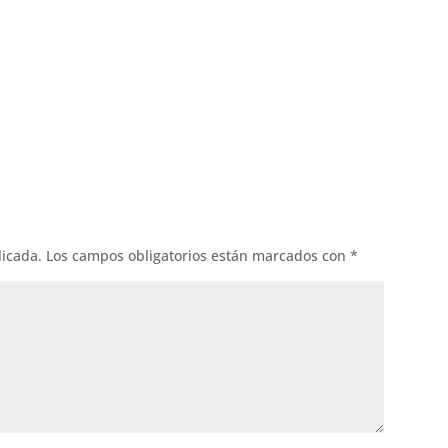
ok
l
licada.
Los campos obligatorios están marcados con
*