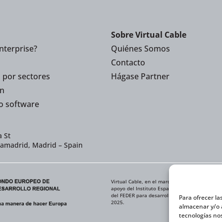
Sobre Virtual Cable
nterprise?
Quiénes Somos
Contacto
 por sectores
Hágase Partner
n
o software
 St
iamadrid, Madrid – Spain
Virtual Cable, en el marco de la iniciativa IC
apoyo del Instituto Español de Comercio Exteri
del FEDER para desarrollar su Plan de Expansi
Para ofrecer la
2025.
almacenar y/o a
tecnologías no