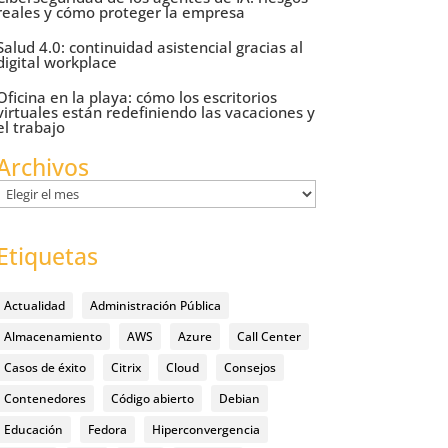
reales y cómo proteger la empresa
Salud 4.0: continuidad asistencial gracias al
digital workplace
Oficina en la playa: cómo los escritorios
virtuales están redefiniendo las vacaciones y
el trabajo
Archivos
Archivos
Etiquetas
Actualidad
Administración Pública
Almacenamiento
AWS
Azure
Call Center
Casos de éxito
Citrix
Cloud
Consejos
Contenedores
Código abierto
Debian
Educación
Fedora
Hiperconvergencia