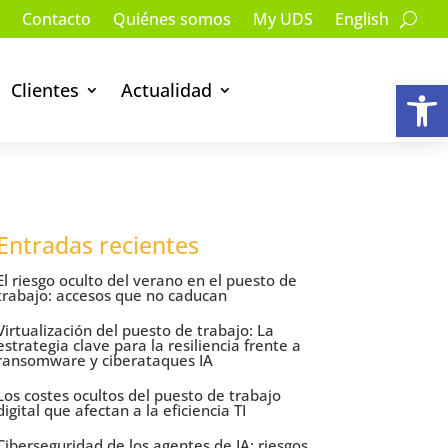
Contacto
Quiénes somos
My UDS
English
Ab
Clientes
Actualidad
Entradas recientes
El riesgo oculto del verano en el puesto de
trabajo: accesos que no caducan
Virtualización del puesto de trabajo: La
estrategia clave para la resiliencia frente a
ransomware y ciberataques IA
Los costes ocultos del puesto de trabajo
digital que afectan a la eficiencia TI
Ciberseguridad de los agentes de IA: riesgos