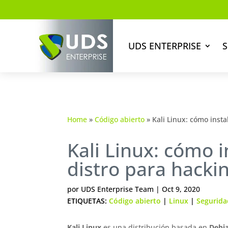
UDS ENTERPRISE
S
Home
»
Código abierto
»
Kali Linux: cómo instal
Kali Linux: cómo in
distro para hackin
por
UDS Enterprise Team
|
Oct 9, 2020
ETIQUETAS:
Código abierto
|
Linux
|
Segurida
Kali Linux
es una distribución basada en
Debi