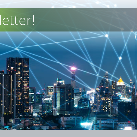
etter!