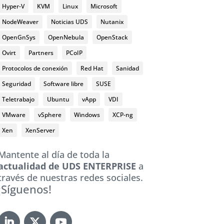
Hyper-V
KVM
Linux
Microsoft
NodeWeaver
Noticias UDS
Nutanix
OpenGnSys
OpenNebula
OpenStack
Ovirt
Partners
PCoIP
Protocolos de conexión
Red Hat
Sanidad
Seguridad
Software libre
SUSE
Teletrabajo
Ubuntu
vApp
VDI
VMware
vSphere
Windows
XCP-ng
Xen
XenServer
Mantente al día de toda la
actualidad de UDS ENTERPRISE
a
través de nuestras redes sociales.
¡Síguenos!