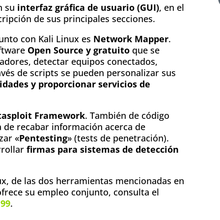
n su
interfaz gráfica de usuario (GUI)
, en el
ipción de sus principales secciones.
unto con Kali Linux es
Network Mapper
.
oftware
Open Source y gratuito
que se
adores, detectar equipos conectados,
avés de scripts se pueden personalizar sus
idades y proporcionar servicios de
.
asploit Framework
. También de código
ra de recabar información acerca de
zar «
Pentesting
» (tests de penetración).
rrollar
firmas para sistemas de detección
ux, de las dos herramientas mencionadas en
ofrece su empleo conjunto, consulta el
99
.