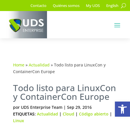
Contacto
Quiénes somos
My UDS
English
Home
»
Actualidad
»
Todo listo para LinuxCon y
ContainerCon Europe
Todo listo para LinuxCon
y ContainerCon Europe
Ab
por
UDS Enterprise Team
|
Sep 29, 2016
ETIQUETAS:
Actualidad
|
Cloud
|
Código abierto
|
Linux