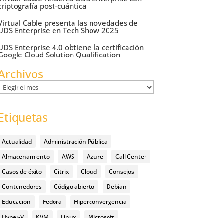
criptografía post-cuántica
Virtual Cable presenta las novedades de
UDS Enterprise en Tech Show 2025
UDS Enterprise 4.0 obtiene la certificación
Google Cloud Solution Qualification
Archivos
Archivos
Etiquetas
Actualidad
Administración Pública
Almacenamiento
AWS
Azure
Call Center
Casos de éxito
Citrix
Cloud
Consejos
Contenedores
Código abierto
Debian
Educación
Fedora
Hiperconvergencia
Hyper-V
KVM
Linux
Microsoft