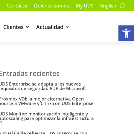
Contacto
Quiénes somos
My UDS
English
Ab
Clientes
Actualidad
Entradas recientes
UDS Enterprise se adapta a los nuevos
requisitos de seguridad RDP de Microsoft
Proxmox VDI: la mejor alternativa Open
Source a VMware y Citrix con UDS Enterprise
UDS Monitor: monitorización inteligente y
autoscaling para optimizar la infraestructura
TI
Virtual Cable refuerza UDS Enterprise con