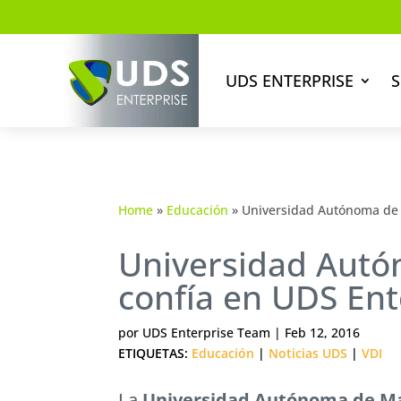
UDS ENTERPRISE
S
Home
»
Educación
»
Universidad Autónoma de 
Universidad Aut
confía en UDS Ent
por
UDS Enterprise Team
|
Feb 12, 2016
ETIQUETAS:
Educación
|
Noticias UDS
|
VDI
La
Universidad Autónoma de M