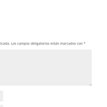
ok
l
licada.
Los campos obligatorios están marcados con
*