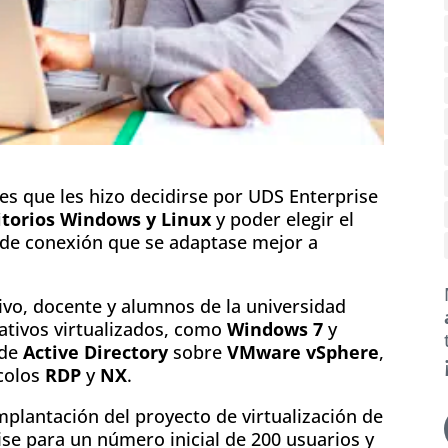
res que les hizo decidirse por UDS Enterprise
itorios Windows y Linux
y poder elegir el
o de conexión que se adaptase mejor a
ivo, docente y alumnos de la universidad
ativos virtualizados, como
Windows 7
y
 de
Active Directory
sobre
VMware vSphere
,
colos
RDP
y
NX
.
mplantación del proyecto de virtualización de
ise para un número inicial de 200 usuarios y