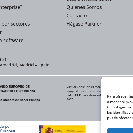
nterprise?
Quiénes Somos
Contacto
 por sectores
Hágase Partner
n
o software
 St
iamadrid, Madrid – Spain
Virtual Cable, en el marco de la iniciativa IC
apoyo del Instituto Español de Comercio Exteri
del FEDER para desarrollar su Plan de Expansi
Para ofrecer la
2025.
almacenar y/o a
tecnologías no
las identificac
puede afectar n