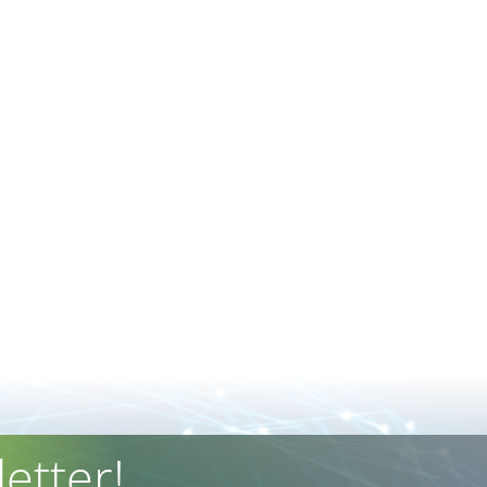
etter!