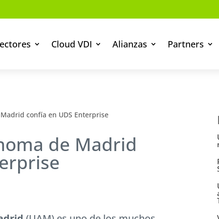
ectores
Cloud VDI
Alianzas
Partners
Madrid confía en UDS Enterprise
ónoma de Madrid
erprise
adrid
(UAM) es uno de los muchos