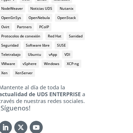
NodeWeaver
Noticias UDS
Nutanix
OpenGnSys
OpenNebula
OpenStack
Ovirt
Partners
PCoIP
Protocolos de conexión
Red Hat
Sanidad
Seguridad
Software libre
SUSE
Teletrabajo
Ubuntu
vApp
VDI
VMware
vSphere
Windows
XCP-ng
Xen
XenServer
Mantente al día de toda la
actualidad de UDS ENTERPRISE
a
través de nuestras redes sociales.
¡Síguenos!