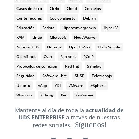
Casos de éxito
Citrix
Cloud
Consejos
Contenedores
Código abierto
Debian
Educación
Fedora
Hiperconvergencia
Hyper-V
KVM
Linux
Microsoft
NodeWeaver
Noticias UDS
Nutanix
OpenGnSys
OpenNebula
OpenStack
Ovirt
Partners
PCoIP
Protocolos de conexión
Red Hat
Sanidad
Seguridad
Software libre
SUSE
Teletrabajo
Ubuntu
vApp
VDI
VMware
vSphere
Windows
XCP-ng
Xen
XenServer
Mantente al día de toda la
actualidad de
UDS ENTERPRISE
a través de nuestras
¡Síguenos!
redes sociales.