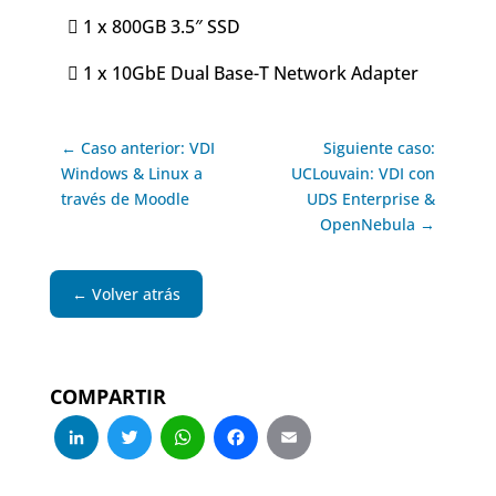
 1 x 800GB 3.5″ SSD
 1 x 10GbE Dual Base-T Network Adapter
← Caso anterior: VDI
Siguiente caso:
Windows & Linux a
UCLouvain: VDI con
través de Moodle
UDS Enterprise &
OpenNebula →
← Volver atrás
COMPARTIR
LinkedIn
Twitter
WhatsApp
Facebook
Email