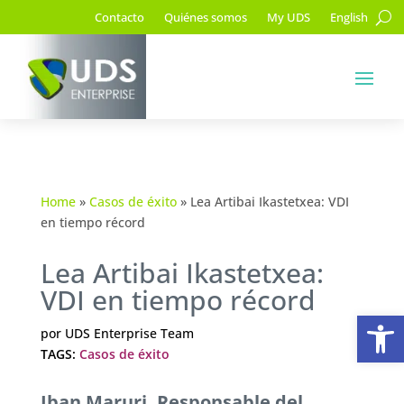
Contacto
Quiénes somos
My UDS
English
Home
»
Casos de éxito
»
Lea Artibai Ikastetxea: VDI
en tiempo récord
Lea Artibai Ikastetxea:
VDI en tiempo récord
Ab
por
UDS Enterprise Team
TAGS:
Casos de éxito
Iban Maruri, Responsable del