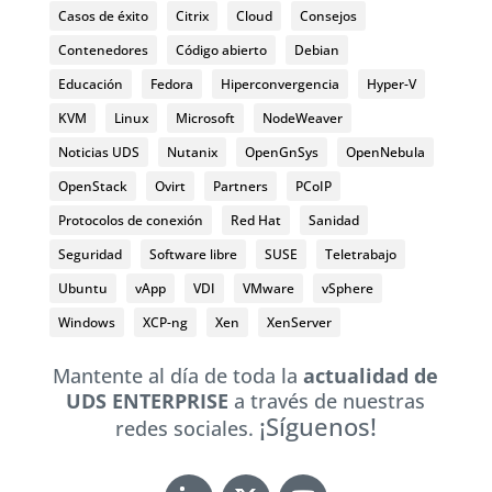
Casos de éxito
Citrix
Cloud
Consejos
Contenedores
Código abierto
Debian
Educación
Fedora
Hiperconvergencia
Hyper-V
KVM
Linux
Microsoft
NodeWeaver
Noticias UDS
Nutanix
OpenGnSys
OpenNebula
OpenStack
Ovirt
Partners
PCoIP
Protocolos de conexión
Red Hat
Sanidad
Seguridad
Software libre
SUSE
Teletrabajo
Ubuntu
vApp
VDI
VMware
vSphere
Windows
XCP-ng
Xen
XenServer
Mantente al día de toda la
actualidad de
UDS ENTERPRISE
a través de nuestras
¡Síguenos!
redes sociales.