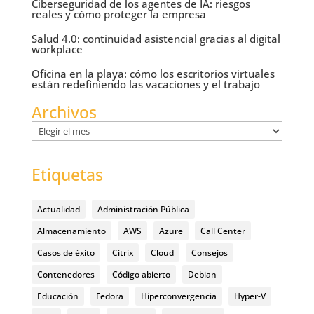
Ciberseguridad de los agentes de IA: riesgos
reales y cómo proteger la empresa
Salud 4.0: continuidad asistencial gracias al digital
workplace
Oficina en la playa: cómo los escritorios virtuales
están redefiniendo las vacaciones y el trabajo
Archivos
Archivos
Etiquetas
Actualidad
Administración Pública
Almacenamiento
AWS
Azure
Call Center
Casos de éxito
Citrix
Cloud
Consejos
Contenedores
Código abierto
Debian
Educación
Fedora
Hiperconvergencia
Hyper-V