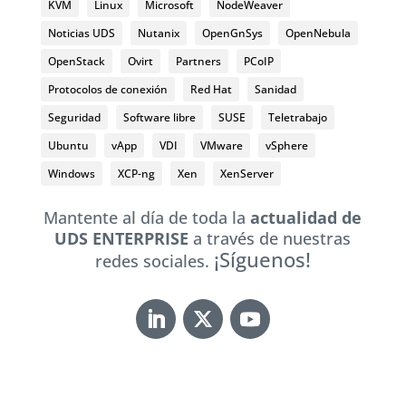
KVM
Linux
Microsoft
NodeWeaver
Noticias UDS
Nutanix
OpenGnSys
OpenNebula
OpenStack
Ovirt
Partners
PCoIP
Protocolos de conexión
Red Hat
Sanidad
Seguridad
Software libre
SUSE
Teletrabajo
Ubuntu
vApp
VDI
VMware
vSphere
Windows
XCP-ng
Xen
XenServer
Mantente al día de toda la
actualidad de
UDS ENTERPRISE
a través de nuestras
¡Síguenos!
redes sociales.