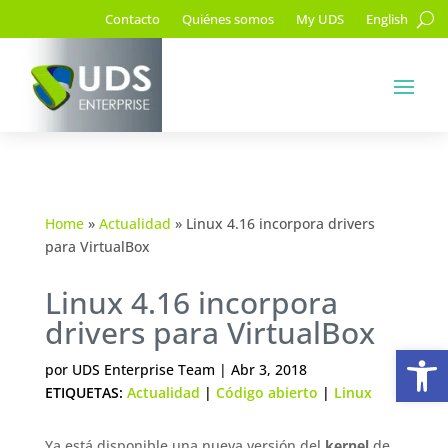
Contacto
Quiénes somos
My UDS
English
Home
»
Actualidad
»
Linux 4.16 incorpora drivers
para VirtualBox
Linux 4.16 incorpora
drivers para VirtualBox
Ab
por
UDS Enterprise Team
|
Abr 3, 2018
ETIQUETAS:
Actualidad
|
Código abierto
|
Linux
Ya está disponible una nueva versión del
kernel
de