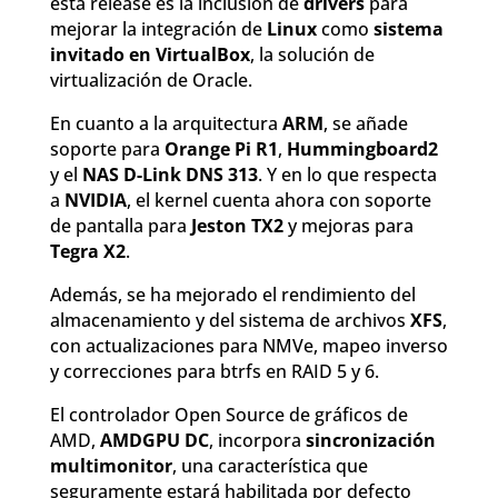
esta release es la inclusión de
drivers
para
mejorar la integración de
Linux
como
sistema
invitado en VirtualBox
, la solución de
virtualización de Oracle.
En cuanto a la arquitectura
ARM
, se añade
soporte para
Orange Pi R1
,
Hummingboard2
y el
NAS D-Link DNS 313
. Y en lo que respecta
a
NVIDIA
, el kernel cuenta ahora con soporte
de pantalla para
Jeston TX2
y mejoras para
Tegra X2
.
Además, se ha mejorado el rendimiento del
almacenamiento y del sistema de archivos
XFS
,
con actualizaciones para NMVe, mapeo inverso
y correcciones para btrfs en RAID 5 y 6.
El controlador Open Source de gráficos de
AMD,
AMDGPU DC
, incorpora
sincronización
multimonitor
, una característica que
seguramente estará habilitada por defecto