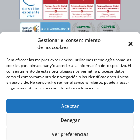
Gestionar el consentimiento
de las cookies
Para ofrecer las mejores experiencias, utilizamos tecnologías como las
cookies para almacenar y/o acceder a la información del dispositivo. El
consentimiento de estas tecnologías nos permitirá procesar datos
como el comportamiento de navegación o las identificaciones únicas
en este sitio. No consentir o retirar el consentimiento, puede afectar
negativamente a ciertas características y funciones.
Virtual Cable, en el marco de la iniciativa ICEX NEXT cuenta con el apoyo del
Aceptar
Instituto Español de Comercio Exterior y la cofinanciación del FEDER para
desarrollar su Plan de Expansión Internacional 2020-2025.
Denegar
Ver preferencias