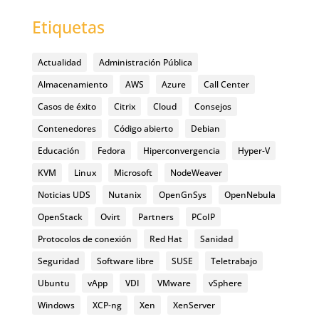
Etiquetas
Actualidad
Administración Pública
Almacenamiento
AWS
Azure
Call Center
Casos de éxito
Citrix
Cloud
Consejos
Contenedores
Código abierto
Debian
Educación
Fedora
Hiperconvergencia
Hyper-V
KVM
Linux
Microsoft
NodeWeaver
Noticias UDS
Nutanix
OpenGnSys
OpenNebula
OpenStack
Ovirt
Partners
PCoIP
Protocolos de conexión
Red Hat
Sanidad
Seguridad
Software libre
SUSE
Teletrabajo
Ubuntu
vApp
VDI
VMware
vSphere
Windows
XCP-ng
Xen
XenServer