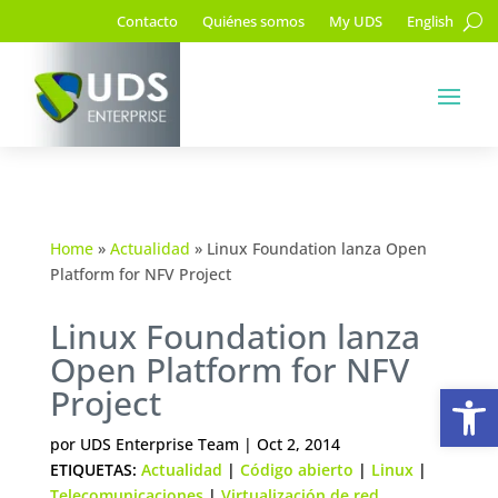
Contacto
Quiénes somos
My UDS
English
Home
»
Actualidad
»
Linux Foundation lanza Open
Platform for NFV Project
Linux Foundation lanza
Open Platform for NFV
Ab
Project
por
UDS Enterprise Team
|
Oct 2, 2014
ETIQUETAS:
Actualidad
|
Código abierto
|
Linux
|
Telecomunicaciones
|
Virtualización de red