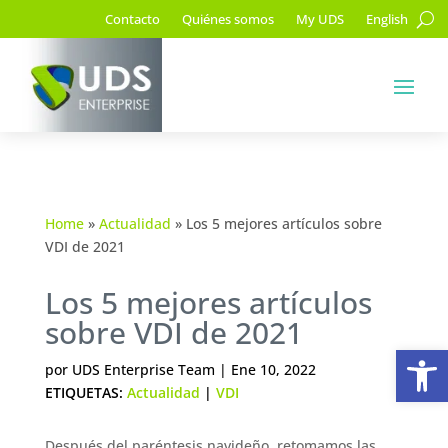
Contacto
Quiénes somos
My UDS
English
Home
»
Actualidad
»
Los 5 mejores artículos sobre
VDI de 2021
Los 5 mejores artículos
sobre VDI de 2021
Ab
por
UDS Enterprise Team
|
Ene 10, 2022
ETIQUETAS:
Actualidad
|
VDI
Después del paréntesis navideño, retomamos las