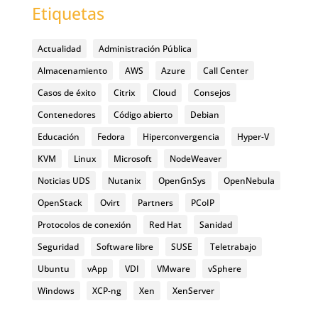
Etiquetas
Actualidad
Administración Pública
Almacenamiento
AWS
Azure
Call Center
Casos de éxito
Citrix
Cloud
Consejos
Contenedores
Código abierto
Debian
Educación
Fedora
Hiperconvergencia
Hyper-V
KVM
Linux
Microsoft
NodeWeaver
Noticias UDS
Nutanix
OpenGnSys
OpenNebula
OpenStack
Ovirt
Partners
PCoIP
Protocolos de conexión
Red Hat
Sanidad
Seguridad
Software libre
SUSE
Teletrabajo
Ubuntu
vApp
VDI
VMware
vSphere
Windows
XCP-ng
Xen
XenServer