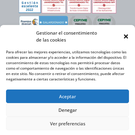
Gestionar el consentimiento
de las cookies
Para ofrecer las mejores experiencias, utilizamos tecnologías como las
cookies para almacenar y/o acceder a la información del dispositivo. El
consentimiento de estas tecnologías nos permitirá procesar datos
como el comportamiento de navegación o las identificaciones únicas
en este sitio. No consentir o retirar el consentimiento, puede afectar
negativamente a ciertas características y funciones.
Virtual Cable, en el marco de la iniciativa ICEX NEXT cuenta con el apoyo del
Aceptar
Instituto Español de Comercio Exterior y la cofinanciación del FEDER para
desarrollar su Plan de Expansión Internacional 2020-2025.
Denegar
Ver preferencias
Virtual Cable S.L. © 2026 |
Política de privacidad
|
Política de Cookies
|