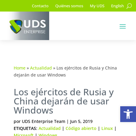
Contacto
Quiénes somos
My UDS
English
Home
»
Actualidad
»
Los ejércitos de Rusia y China
dejarán de usar Windows
Los ejércitos de Rusia y
China dejarán de usar
Ab
Windows
por
UDS Enterprise Team
|
Jun 5, 2019
ETIQUETAS:
Actualidad
|
Código abierto
|
Linux
|
Microsoft
|
Windows