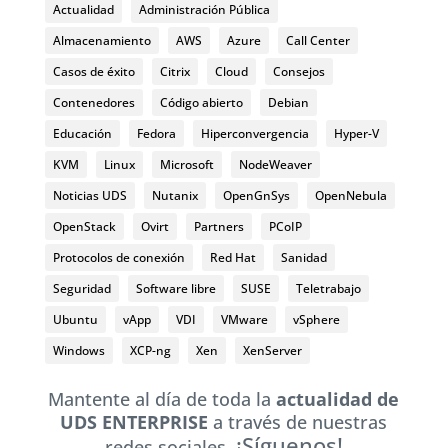
Actualidad
Administración Pública
Almacenamiento
AWS
Azure
Call Center
Casos de éxito
Citrix
Cloud
Consejos
Contenedores
Código abierto
Debian
Educación
Fedora
Hiperconvergencia
Hyper-V
KVM
Linux
Microsoft
NodeWeaver
Noticias UDS
Nutanix
OpenGnSys
OpenNebula
OpenStack
Ovirt
Partners
PCoIP
Protocolos de conexión
Red Hat
Sanidad
Seguridad
Software libre
SUSE
Teletrabajo
Ubuntu
vApp
VDI
VMware
vSphere
Windows
XCP-ng
Xen
XenServer
Mantente al día de toda la
actualidad de
UDS ENTERPRISE
a través de nuestras
¡Síguenos!
redes sociales.