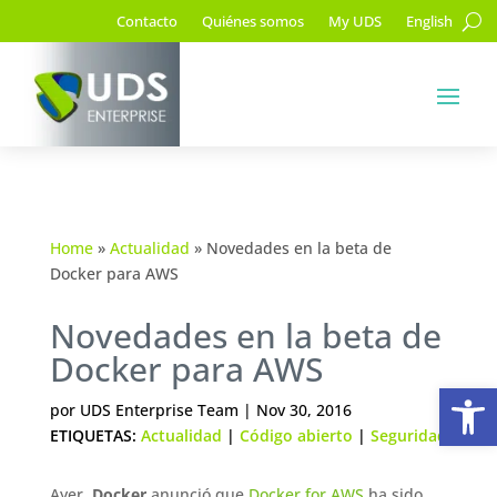
Contacto
Quiénes somos
My UDS
English
Home
»
Actualidad
»
Novedades en la beta de
Docker para AWS
Novedades en la beta de
Docker para AWS
Ab
por
UDS Enterprise Team
|
Nov 30, 2016
ETIQUETAS:
Actualidad
|
Código abierto
|
Seguridad
Ayer,
Docker
anunció que
Docker for AWS
ha sido