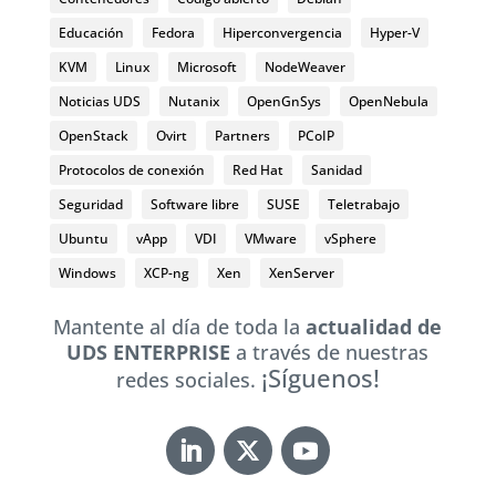
Educación
Fedora
Hiperconvergencia
Hyper-V
KVM
Linux
Microsoft
NodeWeaver
Noticias UDS
Nutanix
OpenGnSys
OpenNebula
OpenStack
Ovirt
Partners
PCoIP
Protocolos de conexión
Red Hat
Sanidad
Seguridad
Software libre
SUSE
Teletrabajo
Ubuntu
vApp
VDI
VMware
vSphere
Windows
XCP-ng
Xen
XenServer
Mantente al día de toda la
actualidad de
UDS ENTERPRISE
a través de nuestras
¡Síguenos!
redes sociales.