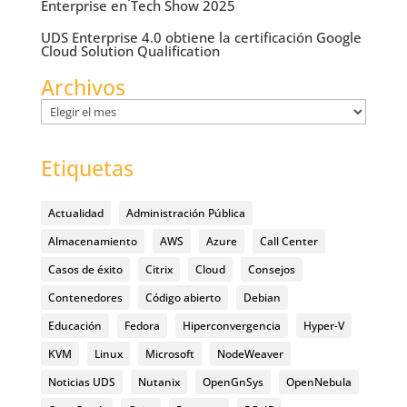
Enterprise en Tech Show 2025
UDS Enterprise 4.0 obtiene la certificación Google
Cloud Solution Qualification
Archivos
Archivos
Etiquetas
Actualidad
Administración Pública
Almacenamiento
AWS
Azure
Call Center
Casos de éxito
Citrix
Cloud
Consejos
Contenedores
Código abierto
Debian
Educación
Fedora
Hiperconvergencia
Hyper-V
KVM
Linux
Microsoft
NodeWeaver
Noticias UDS
Nutanix
OpenGnSys
OpenNebula