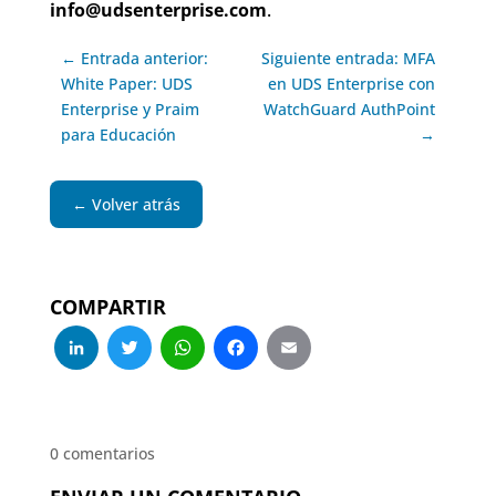
info@udsenterprise.com
.
← Entrada anterior:
Siguiente entrada: MFA
White Paper: UDS
en UDS Enterprise con
Enterprise y Praim
WatchGuard AuthPoint
para Educación
→
← Volver atrás
COMPARTIR
LinkedIn
Twitter
WhatsApp
Facebook
Email
0 comentarios