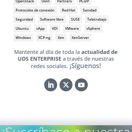
OpenStack
Ovirt
Partners
PCoIP
Protocolos de conexión
Red Hat
Sanidad
Seguridad
Software libre
SUSE
Teletrabajo
Ubuntu
vApp
VDI
VMware
vSphere
Windows
XCP-ng
Xen
XenServer
Mantente al día de toda la
actualidad de
UDS ENTERPRISE
a través de nuestras
¡Síguenos!
redes sociales.
¡Suscríbase a nuestra