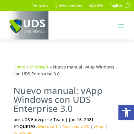
Contacto
Quiénes somos
My UDS
English
Home
»
Microsoft
»
Nuevo manual: vApp Windows
con UDS Enterprise 3.0
Nuevo manual: vApp
Windows con UDS
Ab
Enterprise 3.0
por
UDS Enterprise Team
|
Jun 16, 2021
ETIQUETAS:
Microsoft
|
Noticias UDS
|
vApp
|
Windows