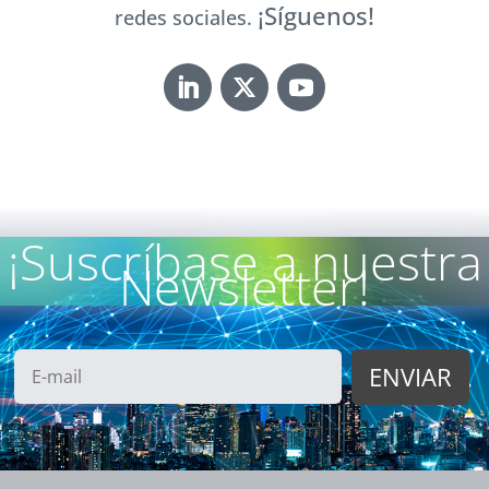
¡Síguenos!
redes sociales.
¡Suscríbase a nuestra
Newsletter!