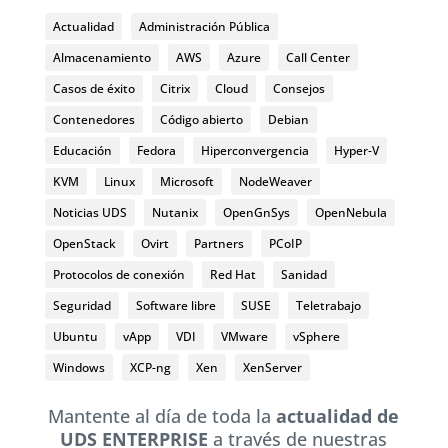
Actualidad
Administración Pública
Almacenamiento
AWS
Azure
Call Center
Casos de éxito
Citrix
Cloud
Consejos
Contenedores
Código abierto
Debian
Educación
Fedora
Hiperconvergencia
Hyper-V
KVM
Linux
Microsoft
NodeWeaver
Noticias UDS
Nutanix
OpenGnSys
OpenNebula
OpenStack
Ovirt
Partners
PCoIP
Protocolos de conexión
Red Hat
Sanidad
Seguridad
Software libre
SUSE
Teletrabajo
Ubuntu
vApp
VDI
VMware
vSphere
Windows
XCP-ng
Xen
XenServer
Mantente al día de toda la
actualidad de
UDS ENTERPRISE
a través de nuestras