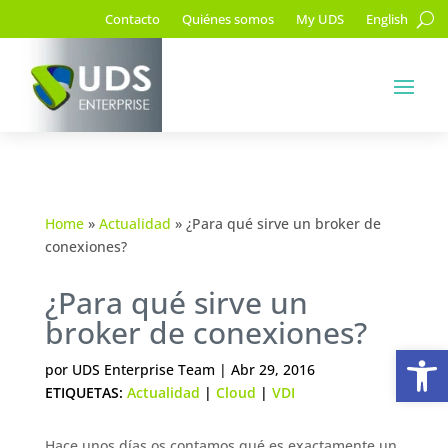
Contacto
Quiénes somos
My UDS
English
Home
»
Actualidad
»
¿Para qué sirve un broker de
conexiones?
¿Para qué sirve un
broker de conexiones?
Ab
por
UDS Enterprise Team
|
Abr 29, 2016
ETIQUETAS:
Actualidad
|
Cloud
|
VDI
Hace unos días os contamos qué es exactamente un