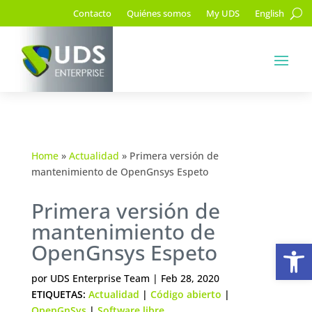
Contacto
Quiénes somos
My UDS
English
Home
»
Actualidad
»
Primera versión de
mantenimiento de OpenGnsys Espeto
Primera versión de
mantenimiento de
Ab
OpenGnsys Espeto
por
UDS Enterprise Team
|
Feb 28, 2020
ETIQUETAS:
Actualidad
|
Código abierto
|
OpenGnSys
|
Software libre