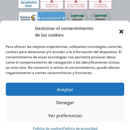
Gestionar el consentimiento
de las cookies
Para ofrecer las mejores experiencias, utilizamos tecnologías como las
cookies para almacenar y/o acceder a la información del dispositivo. El
consentimiento de estas tecnologías nos permitirá procesar datos
como el comportamiento de navegación o las identificaciones únicas
en este sitio. No consentir o retirar el consentimiento, puede afectar
negativamente a ciertas características y funciones.
Virtual Cable, en el marco de la iniciativa ICEX NEXT cuenta con el apoyo del
Aceptar
Instituto Español de Comercio Exterior y la cofinanciación del FEDER para
desarrollar su Plan de Expansión Internacional 2020-2025.
Denegar
Ver preferencias
Virtual Cable S.L. © 2026 |
Política de privacidad
|
Política de Cookies
|
Declaración de accesibilidad
Política de cookies
Política de privacidad