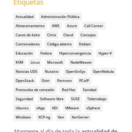
Etiquetas
Actualidad
Administración Pública
Almacenamiento
AWS
Azure
Call Center
Casos de éxito
Citrix
Cloud
Consejos
Contenedores
Código abierto
Debian
Educación
Fedora
Hiperconvergencia
Hyper-V
KVM
Linux
Microsoft
NodeWeaver
Noticias UDS
Nutanix
OpenGnSys
OpenNebula
OpenStack
Ovirt
Partners
PCoIP
Protocolos de conexión
Red Hat
Sanidad
Seguridad
Software libre
SUSE
Teletrabajo
Ubuntu
vApp
VDI
VMware
vSphere
Windows
XCP-ng
Xen
XenServer
Mantente al día de toda la
actualidad de