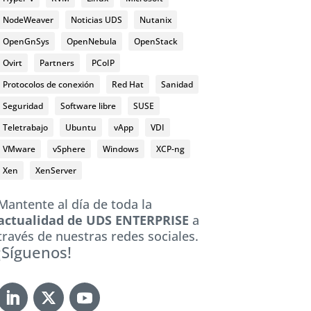
NodeWeaver
Noticias UDS
Nutanix
OpenGnSys
OpenNebula
OpenStack
Ovirt
Partners
PCoIP
Protocolos de conexión
Red Hat
Sanidad
Seguridad
Software libre
SUSE
Teletrabajo
Ubuntu
vApp
VDI
VMware
vSphere
Windows
XCP-ng
Xen
XenServer
Mantente al día de toda la
actualidad de UDS ENTERPRISE
a
través de nuestras redes sociales.
¡Síguenos!