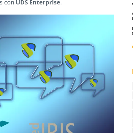
os con
UDS Enterprise
.