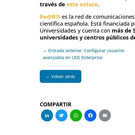
través de
este enlace
.
RedIRIS
es la red de comunicacione
científica española. Está financiada p
Universidades y cuenta con
más de 5
universidades y centros públicos d
← Entrada anterior: Configurar usuarios
avanzados en UDS Enterprise
← Volver atrás
COMPARTIR
LinkedIn
Twitter
WhatsApp
Facebo
Emai