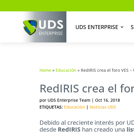
UDS ENTERPRISE
S
Home
»
Educación
»
RedIRIS crea el foro VES –
RedIRIS crea el f
por
UDS Enterprise Team
|
Oct 16, 2018
ETIQUETAS:
Educación
|
Noticias UDS
Debido al creciente interés por U
desde
RedIRIS
han creado una
li