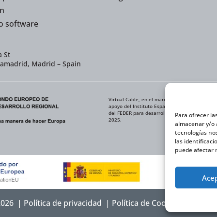
n
o software
 St
iamadrid, Madrid – Spain
Virtual Cable, en el marco de la iniciativa IC
apoyo del Instituto Español de Comercio Exteri
del FEDER para desarrollar su Plan de Expansi
Para ofrecer la
2025.
almacenar y/o a
tecnologías no
las identificac
puede afectar n
Ace
 2026 |
Política de privacidad
|
Política de Cookies
|
Declara