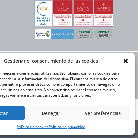
Gestionar el consentimiento de las cookies
EX NEXT cuenta con el
or y la cofinanciación
ón Internacional 2020-
s mejores experiencias, utilizamos tecnologías como las cookies para
cceder a la información del dispositivo. El consentimiento de estas
s permitirá procesar datos como el comportamiento de navegación o
iones únicas en este sitio. No consentir o retirar el consentimiento,
egativamente a ciertas características y funciones.
ptar
Denegar
Ver preferencias
Política de cookies
Política de privacidad
ción de accesibilidad