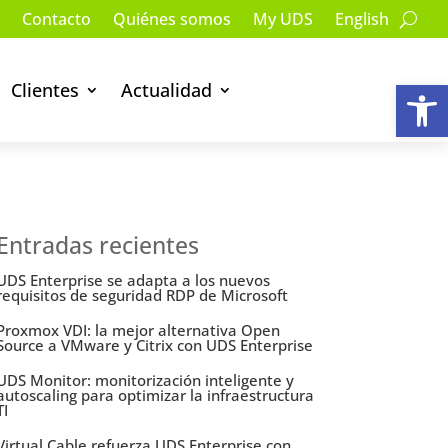
Contacto
Quiénes somos
My UDS
English
Ab
Clientes
Actualidad
Entradas recientes
UDS Enterprise se adapta a los nuevos
requisitos de seguridad RDP de Microsoft
Proxmox VDI: la mejor alternativa Open
Source a VMware y Citrix con UDS Enterprise
UDS Monitor: monitorización inteligente y
autoscaling para optimizar la infraestructura
TI
Virtual Cable refuerza UDS Enterprise con