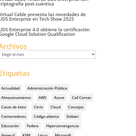
criptografía post-cuántica
Virtual Cable presenta las novedades de
UDS Enterprise en Tech Show 2025
UDS Enterprise 4.0 obtiene la certificación
Google Cloud Solution Qualification
Archivos
Archivos
Etiquetas
Actualidad
Administración Pública
Almacenamiento
AWS
Azure
Call Center
Casos de éxito
Citrix
Cloud
Consejos
Contenedores
Código abierto
Debian
Educación
Fedora
Hiperconvergencia
Hyper-V
KVM
Linux
Microsoft