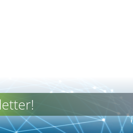
etter!