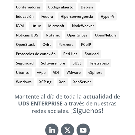
Contenedores
Código abierto
Debian
Educación
Fedora
Hiperconvergencia
Hyper-V
KVM
Linux
Microsoft
NodeWeaver
Noticias UDS
Nutanix
OpenGnSys
OpenNebula
OpenStack
Ovirt
Partners
PCoIP
Protocolos de conexión
Red Hat
Sanidad
Seguridad
Software libre
SUSE
Teletrabajo
Ubuntu
vApp
VDI
VMware
vSphere
Windows
XCP-ng
Xen
XenServer
Mantente al día de toda la
actualidad de
UDS ENTERPRISE
a través de nuestras
¡Síguenos!
redes sociales.