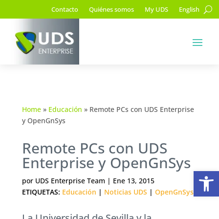
Contacto
Quiénes somos
My UDS
English
Home
»
Educación
»
Remote PCs con UDS Enterprise
y OpenGnSys
Remote PCs con UDS
Enterprise y OpenGnSys
Ab
por
UDS Enterprise Team
|
Ene 13, 2015
ETIQUETAS:
Educación
|
Noticias UDS
|
OpenGnSys
La Universidad de Sevilla y la