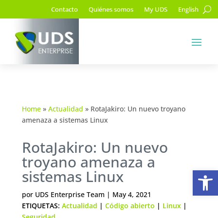
Contacto
Quiénes somos
My UDS
English
Home
»
Actualidad
»
RotaJakiro: Un nuevo troyano
amenaza a sistemas Linux
RotaJakiro: Un nuevo
troyano amenaza a
Ab
sistemas Linux
por
UDS Enterprise Team
|
May 4, 2021
ETIQUETAS:
Actualidad
|
Código abierto
|
Linux
|
Seguridad