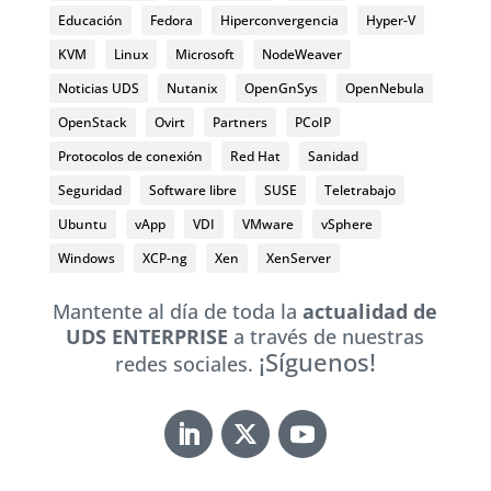
Educación
Fedora
Hiperconvergencia
Hyper-V
KVM
Linux
Microsoft
NodeWeaver
Noticias UDS
Nutanix
OpenGnSys
OpenNebula
OpenStack
Ovirt
Partners
PCoIP
Protocolos de conexión
Red Hat
Sanidad
Seguridad
Software libre
SUSE
Teletrabajo
Ubuntu
vApp
VDI
VMware
vSphere
Windows
XCP-ng
Xen
XenServer
Mantente al día de toda la
actualidad de
UDS ENTERPRISE
a través de nuestras
¡Síguenos!
redes sociales.