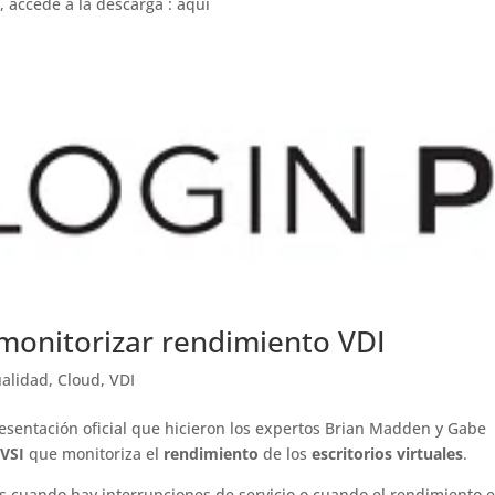
, accede a la descarga : aquí
 monitorizar rendimiento VDI
ualidad
,
Cloud
,
VDI
esentación oficial que hicieron los expertos Brian Madden y Gabe
 VSI
que monitoriza el
rendimiento
de los
escritorios virtuales
.
es cuando hay interrupciones de servicio o cuando el rendimiento 