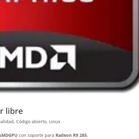
 libre
ualidad
,
Código abierto
,
Linux
AMDGPU
con soporte para
Radeon R9 285
.