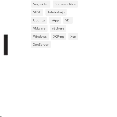
Seguridad
Software libre
SUSE
Teletrabajo
Ubuntu
vApp
VDI
VMware
vSphere
Windows
XCP-ng
Xen
XenServer
es