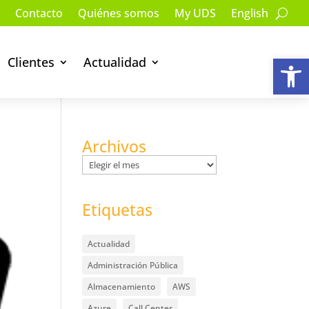
Contacto
Quiénes somos
My UDS
English
Ab
Clientes
Actualidad
Archivos
Archivos
Etiquetas
Actualidad
Administración Pública
Almacenamiento
AWS
Azure
Call Center