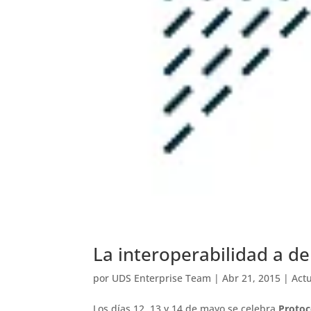
La interoperabilidad a d
por
UDS Enterprise Team
|
Abr 21, 2015
|
Act
Los días 12, 13 y 14 de mayo se celebra
Protoc