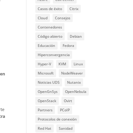
Casos de éxito
Citrix
Cloud
Consejos
Contenedores
Código abierto
Debian
Educación
Fedora
Hiperconvergencia
Hyper-V
KVM
Linux
Microsoft
NodeWeaver
en
Noticias UDS
Nutanix
OpenGnSys
OpenNebula
OpenStack
Ovirt
rte
Partners
PCoIP
tra
Protocolos de conexión
Red Hat
Sanidad