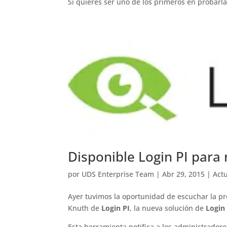
Si quieres ser uno de los primeros en probarla
Disponible Login PI para
por
UDS Enterprise Team
|
Abr 29, 2015
|
Act
Ayer tuvimos la oportunidad de escuchar la pr
Knuth de
Login PI
, la nueva solución de
Login
Esta herramienta notifica a los administrador