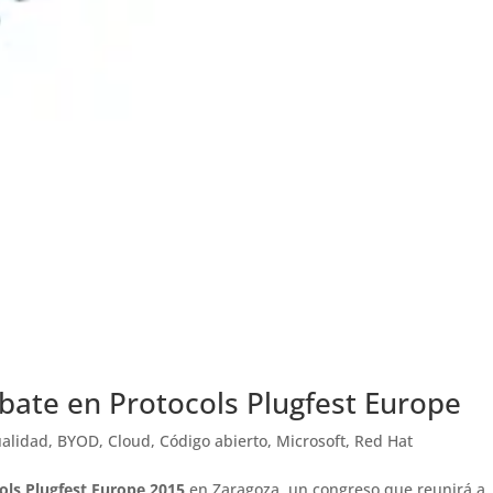
ebate en Protocols Plugfest Europe
ualidad
,
BYOD
,
Cloud
,
Código abierto
,
Microsoft
,
Red Hat
ols Plugfest Europe 2015
en Zaragoza, un congreso que reunirá a