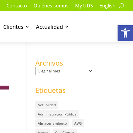
Contacto
Quiénes somos
My UDS
English
Ab
Clientes
Actualidad
Archivos
Archivos
Etiquetas
Actualidad
Administración Pública
Almacenamiento
AWS
Azure
Call Center