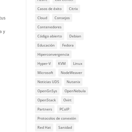
Casos de éxito
Citrix
tus
Cloud
Consejos
Contenedores
a y
Código abierto
Debian
Educación
Fedora
Hiperconvergencia
Hyper-V
KVM
Linux
Microsoft
NodeWeaver
Noticias UDS
Nutanix
OpenGnSys
OpenNebula
OpenStack
Ovirt
Partners
PCoIP
Protocolos de conexión
Red Hat
Sanidad