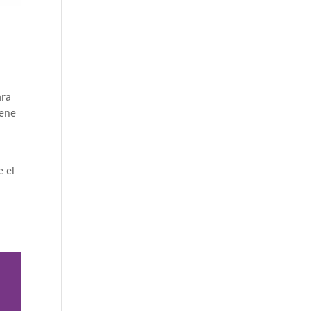
ara
iene
e el