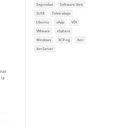
Seguridad
Software libre
SUSE
Teletrabajo
Ubuntu
vApp
VDI
VMware
vSphere
Windows
XCP-ng
Xen
XenServer
inar
 la