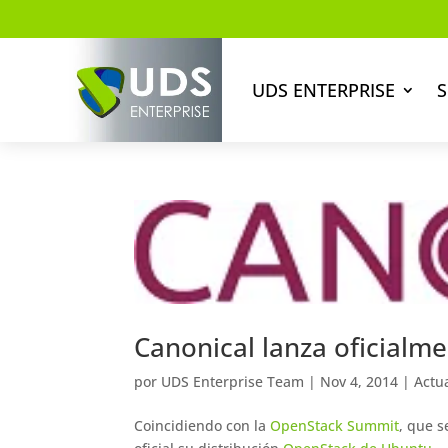
UDS ENTERPRISE
S
Canonical lanza oficialm
por
UDS Enterprise Team
|
Nov 4, 2014
|
Actu
Coincidiendo con la
OpenStack Summit
, que 