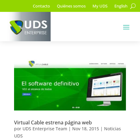
Contacto
Quiénes somos
My UDS
English
Virtual Cable estrena página web
por
UDS Enterprise Team
|
Nov 18, 2015
|
Noticias
UDS