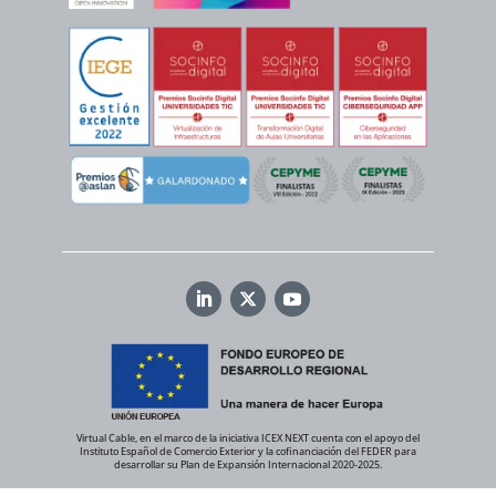
Virtual Cable, en el marco de la iniciativa ICEX NEXT cuenta con el apoyo del
Instituto Español de Comercio Exterior y la cofinanciación del FEDER para
desarrollar su Plan de Expansión Internacional 2020-2025.