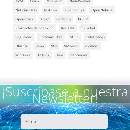
KVM
Linux
Microsoft
NodeWeaver
Noticias UDS
Nutanix
OpenGnSys
OpenNebula
OpenStack
Ovirt
Partners
PCoIP
Protocolos de conexión
Red Hat
Sanidad
Seguridad
Software libre
SUSE
Teletrabajo
Ubuntu
vApp
VDI
VMware
vSphere
Windows
XCP-ng
Xen
XenServer
¡Suscríbase a nuestra
Newsletter!