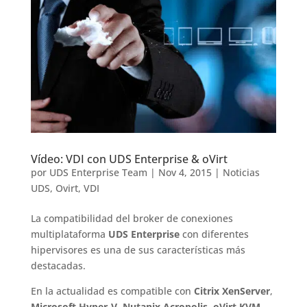
Vídeo: VDI con UDS Enterprise & oVirt
por
UDS Enterprise Team
|
Nov 4, 2015
|
Noticias
UDS
,
Ovirt
,
VDI
La compatibilidad del broker de conexiones
multiplataforma
UDS Enterprise
con diferentes
hipervisores es una de sus características más
destacadas.
En la actualidad es compatible con
Citrix XenServer
,
Microsoft Hyper-V
,
Nutanix Acropolis
,
oVirt KVM
,